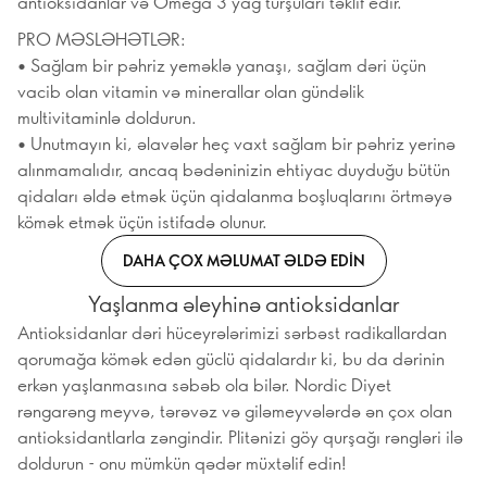
antioksidanlar və Omega 3 yağ turşuları təklif edir.
PRO MƏSLƏHƏTLƏR:
• Sağlam bir pəhriz yeməklə yanaşı, sağlam dəri üçün
vacib olan vitamin və minerallar olan gündəlik
multivitaminlə doldurun.
• Unutmayın ki, əlavələr heç vaxt sağlam bir pəhriz yerinə
alınmamalıdır, ancaq bədəninizin ehtiyac duyduğu bütün
qidaları əldə etmək üçün qidalanma boşluqlarını örtməyə
kömək etmək üçün istifadə olunur.
DAHA ÇOX MƏLUMAT ƏLDƏ EDIN
Yaşlanma əleyhinə antioksidanlar
Antioksidanlar dəri hüceyrələrimizi sərbəst radikallardan
qorumağa kömək edən güclü qidalardır ki, bu da dərinin
erkən yaşlanmasına səbəb ola bilər. Nordic Diyet
rəngarəng meyvə, tərəvəz və giləmeyvələrdə ən çox olan
antioksidantlarla zəngindir. Plitənizi göy qurşağı rəngləri ilə
doldurun - onu mümkün qədər müxtəlif edin!