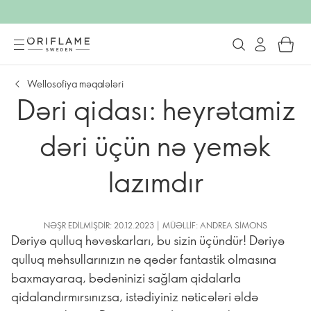
Wellosofiya məqalələri
Dəri qidası: heyrətamiz
dəri üçün nə yemək
lazımdır
NƏŞR EDILMIŞDIR: 20.12.2023 | MÜƏLLIF: ANDREA SIMONS
Dəriyə qulluq həvəskarları, bu sizin üçündür! Dəriyə
qulluq məhsullarınızın nə qədər fantastik olmasına
baxmayaraq, bədəninizi sağlam qidalarla
qidalandırmırsınızsa, istədiyiniz nəticələri əldə