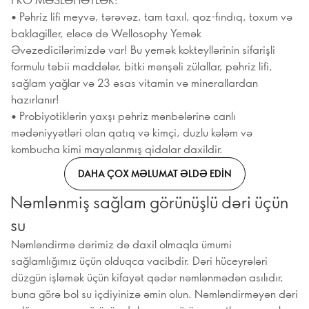
• Pəhriz lifi meyvə, tərəvəz, tam taxıl, qoz-fındıq, toxum və
baklagiller, eləcə də Wellosophy Yemək
Əvəzedicilərimizdə var! Bu yemək kokteyllərinin sifarişli
formulu təbii maddələr, bitki mənşəli zülallar, pəhriz lifi,
sağlam yağlar və 23 əsas vitamin və minerallardan
hazırlanır!
• Probiyotiklərin yaxşı pəhriz mənbələrinə canlı
mədəniyyətləri olan qatıq və kimçi, duzlu kələm və
kombucha kimi mayalanmış qidalar daxildir.
DAHA ÇOX MƏLUMAT ƏLDƏ EDIN
Nəmlənmiş sağlam görünüşlü dəri üçün
su
Nəmləndirmə dərimiz də daxil olmaqla ümumi
sağlamlığımız üçün olduqca vacibdir. Dəri hüceyrələri
düzgün işləmək üçün kifayət qədər nəmlənmədən asılıdır,
buna görə bol su içdiyinizə əmin olun. Nəmləndirməyən dəri