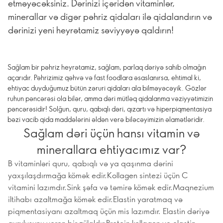
etməyəcəksiniz. Dərinizi içəridən vitaminlər,
minerallar və digər pəhriz qidaları ilə qidalandırın və
dərinizi yeni heyrətamiz səviyyəyə qaldırın!
Sağlam bir pəhriz heyrətamiz, sağlam, parlaq dəriyə sahib olmağın
açarıdır. Pəhrizimiz qəhvə və fast foodlara əsaslanırsa, ehtimal ki,
ehtiyac duyduğumuz bütün zəruri qidaları ala bilməyəcəyik. Gözlər
ruhun pəncərəsi ola bilər, amma dəri mütləq qidalanma vəziyyətimizin
pəncərəsidir! Solğun, quru, qabıqlı dəri, qızartı və hiperpiqmentasiya
bəzi vacib qida maddələrini əldən verə biləcəyimizin əlamətləridir.
Sağlam dəri üçün hansı vitamin və
minerallara ehtiyacımız var?
B vitaminləri quru, qabıqlı və ya qaşınma dərini
yaxşılaşdırmağa kömək edir.Kollagen sintezi üçün C
vitamini lazımdır.Sink şəfa və təmirə kömək edir.Maqnezium
iltihabı azaltmağa kömək edir.Elastin yaratmaq və
piqmentasiyanı azaltmaq üçün mis lazımdır. Elastin dəriyə
quruluşunu verən bir zülaldır.Protein kollagen və elastin