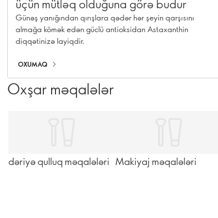
üçün mütləq olduğuna görə budur
Günəş yanığından qırışlara qədər hər şeyin qarşısını
almağa kömək edən güclü antioksidan Astaxanthin
diqqətinizə layiqdir.
OXUMAQ
Oxşar məqalələr
dəriyə qulluq məqalələri
Makiyaj məqalələri