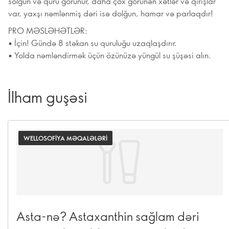
solğun və quru görünür, daha çox görünən xətlər və qırışlar
var, yaxşı nəmlənmiş dəri isə dolğun, hamar və parlaqdır!
PRO MƏSLƏHƏTLƏR:
• İçin! Gündə 8 stəkan su quruluğu uzaqlaşdırır.
• Yolda nəmləndirmək üçün özünüzə yüngül su şüşəsi alın.
İlham guşəsi
WELLOSOFIYA MƏQALƏLƏRI
Asta-nə? Astaxanthin sağlam dəri