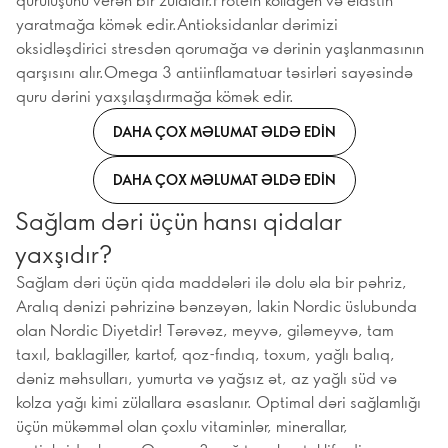
yaratmağa kömək edir.Antioksidanlar dərimizi
oksidləşdirici stresdən qorumağa və dərinin yaşlanmasının
qarşısını alır.Omega 3 antiinflamatuar təsirləri sayəsində
quru dərini yaxşılaşdırmağa kömək edir.
DAHA ÇOX MƏLUMAT ƏLDƏ EDIN
DAHA ÇOX MƏLUMAT ƏLDƏ EDIN
Sağlam dəri üçün hansı qidalar
yaxşıdır?
Sağlam dəri üçün qida maddələri ilə dolu əla bir pəhriz,
Aralıq dənizi pəhrizinə bənzəyən, lakin Nordic üslubunda
olan Nordic Diyetdir! Tərəvəz, meyvə, giləmeyvə, tam
taxıl, baklagiller, kartof, qoz-fındıq, toxum, yağlı balıq,
dəniz məhsulları, yumurta və yağsız ət, az yağlı süd və
kolza yağı kimi zülallara əsaslanır. Optimal dəri sağlamlığı
üçün mükəmməl olan çoxlu vitaminlər, minerallar,