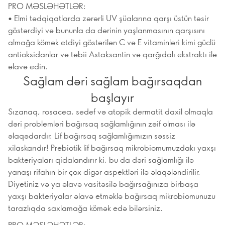
PRO MƏSLƏHƏTLƏR:
• Elmi tədqiqatlarda zərərli UV şüalarına qarşı üstün təsir
göstərdiyi və bununla da dərinin yaşlanmasının qarşısını
almağa kömək etdiyi göstərilən C və E vitaminləri kimi güclü
antioksidanlar və təbii Astaksantin və qarğıdalı ekstraktı ilə
əlavə edin.
Sağlam dəri sağlam bağırsaqdan
başlayır
Sızanaq, rosacea, sedef və atopik dermatit daxil olmaqla
dəri problemləri bağırsaq sağlamlığının zəif olması ilə
əlaqədardır. Lif bağırsaq sağlamlığımızın səssiz
xilaskarıdır! Prebiotik lif bağırsaq mikrobiomumuzdakı yaxşı
bakteriyaları qidalandırır ki, bu da dəri sağlamlığı ilə
yanaşı rifahın bir çox digər aspektləri ilə əlaqələndirilir.
Diyetiniz və ya əlavə vasitəsilə bağırsağınıza birbaşa
yaxşı bakteriyalar əlavə etməklə bağırsaq mikrobiomunuzu
tarazlıqda saxlamağa kömək edə bilərsiniz.
PRO MƏSLƏHƏTLƏR: