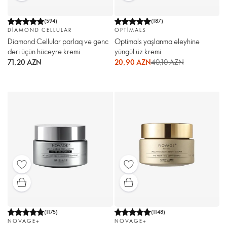
(
594
)
(
187
)
DIAMOND CELLULAR
OPTIMALS
Diamond Cellular parlaq və gənc
Optimals yaşlanma əleyhinə
dəri üçün hüceyrə kremi
yüngül üz kremi
71,20 AZN
20,90 AZN
40,10 AZN
(
1175
)
(
1148
)
NOVAGE+
NOVAGE+