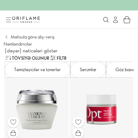
Məhsula görə alış-veriş
Nəmləndiricilər
{dəyər} nəticələri göstər
TÖVSIYƏ OLUNUR
FILTR
Təmizləyicilər və tonerlər
Serumlar
Göz baxımı