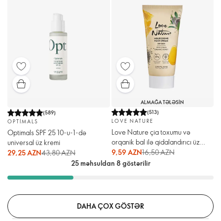
ALMAĞA TƏLƏSIN
(
513
)
(
589
)
LOVE NATURE
OPTIMALS
Love Nature çia toxumu və
Optimals SPF 25 10-u-1-də
orqanik bal ilə qidalandırıcı üz
universal üz kremi
kremi
9,59 AZN
16,50 AZN
29,25 AZN
43,80 AZN
25 məhsuldan 8 göstərilir
DAHA ÇOX GÖSTƏR