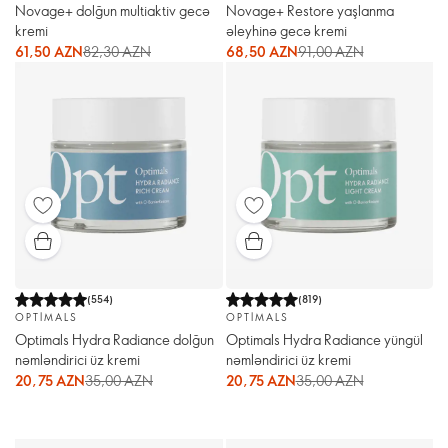
Novage+ dolğun multiaktiv gecə
Novage+ Restore yaşlanma
kremi
əleyhinə gecə kremi
61,50 AZN
82,30 AZN
68,50 AZN
91,00 AZN
(
554
)
(
819
)
OPTIMALS
OPTIMALS
Optimals Hydra Radiance dolğun
Optimals Hydra Radiance yüngül
nəmləndirici üz kremi
nəmləndirici üz kremi
20,75 AZN
35,00 AZN
20,75 AZN
35,00 AZN