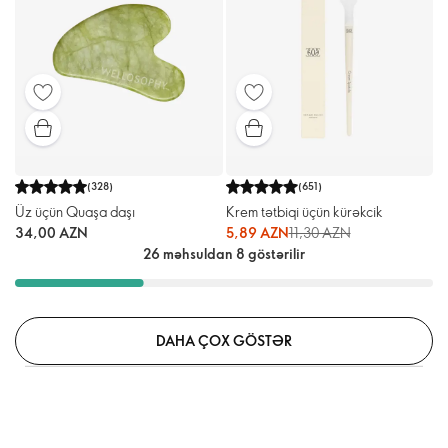
(
328
)
(
651
)
Üz üçün Quaşa daşı
Krem tətbiqi üçün kürəkcik
34,00 AZN
5,89 AZN
11,30 AZN
26 məhsuldan 8 göstərilir
DAHA ÇOX GÖSTƏR