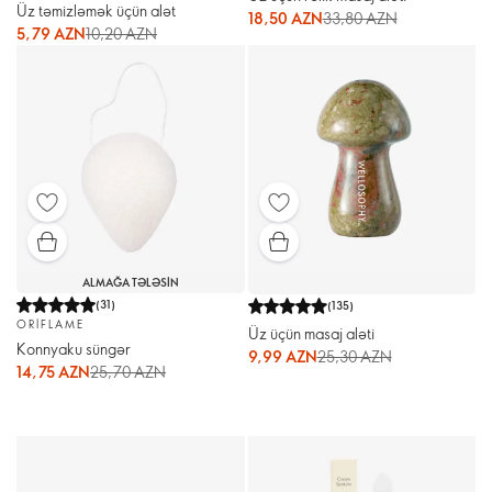
Üz təmizləmək üçün alət
18,50 AZN
33,80 AZN
5,79 AZN
10,20 AZN
ALMAĞA TƏLƏSIN
(
31
)
(
135
)
ORIFLAME
Üz üçün masaj aləti
Konnyaku süngər
9,99 AZN
25,30 AZN
14,75 AZN
25,70 AZN