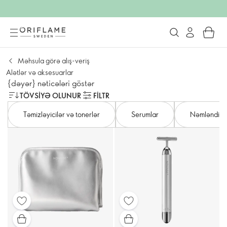
Məhsula görə alış-veriş
Alətlər və aksesuarlar
{dəyər} nəticələri göstər
TÖVSIYƏ OLUNUR
FILTR
Təmizləyicilər və tonerlər
Serumlar
Nəmləndiric