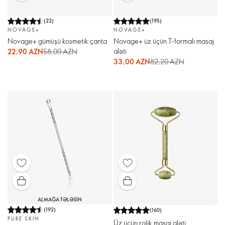
(
22
)
(
195
)
NOVAGE+
NOVAGE+
Novage+ gümüşü kosmetik çanta
Novage+ üz üçün T-formalı masaj
aləti
22,90 AZN
58,00 AZN
33,00 AZN
82,20 AZN
ALMAĞA TƏLƏSIN
(
192
)
(
160
)
PURE SKIN
Üz üçün rolik masaj aləti