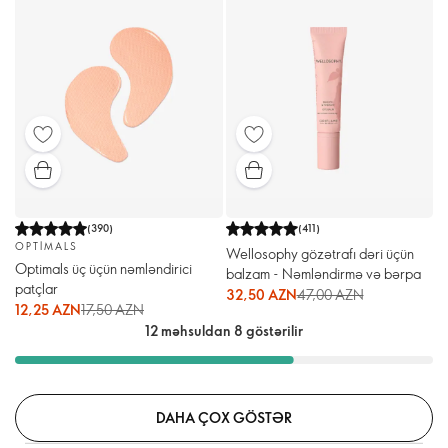
(
390
)
(
411
)
OPTIMALS
Wellosophy gözətrafı dəri üçün
Optimals üç üçün nəmləndirici
balzam - Nəmləndirmə və bərpa
patçlar
32,50 AZN
47,00 AZN
12,25 AZN
17,50 AZN
12 məhsuldan 8 göstərilir
DAHA ÇOX GÖSTƏR