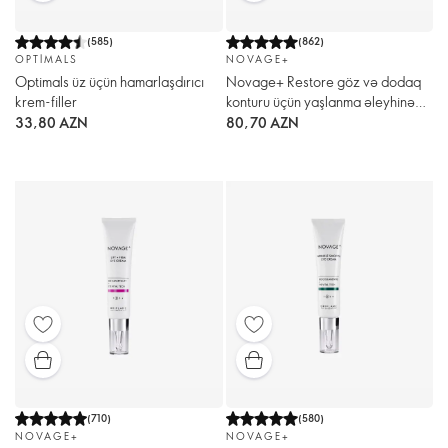
(
585
)
(
862
)
OPTIMALS
NOVAGE+
Optimals üz üçün hamarlaşdırıcı
Novage+ Restore göz və dodaq
krem-filler
konturu üçün yaşlanma əleyhinə
krem
33,80 AZN
80,70 AZN
(
710
)
(
580
)
NOVAGE+
NOVAGE+