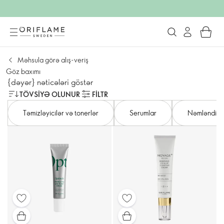
Məhsula görə alış-veriş
Göz baxımı
{dəyər} nəticələri göstər
TÖVSIYƏ OLUNUR
FILTR
Təmizləyicilər və tonerlər
Serumlar
Nəmləndiric