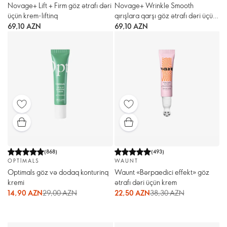
Novage+ Lift + Firm göz ətrafı dəri
Novage+ Wrinkle Smooth
üçün krem-liftinq
qırışlara qarşı göz ətrafı dəri üçün
krem
69,10 AZN
69,10 AZN
(
868
)
(
493
)
OPTIMALS
WAUNT
Optimals göz və dodaq konturinq
Waunt «Bərpaedici effekt» göz
kremi
ətrafı dəri üçün krem
14,90 AZN
29,00 AZN
22,50 AZN
38,30 AZN