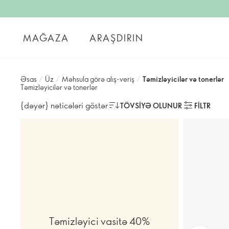
MAĞAZA
ARAŞDIRIN
Əsas
/
Üz
/
Məhsula görə alış-veriş
/
Təmizləyicilər və tonerlər
Təmizləyicilər və tonerlər
{dəyər} nəticələri göstər
TÖVSIYƏ OLUNUR
FILTR
Təmizləyici vasitə 40%