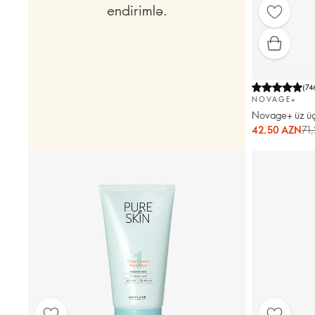
endirimlə.
(
74
NOVAGE+
Novage+ üz üçü
42,50 AZN
71