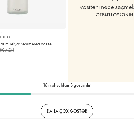
vasitəni necə seçmək
ƏTRAFLI ÖYRƏNIN
1
)
LULAR
r miselyar təmizləyici vasitə
,80 AZN
16 məhsuldan 5 göstərilir
DAHA ÇOX GÖSTƏR