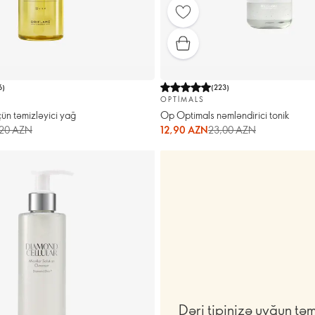
6
)
(
223
)
OPTIMALS
n təmizləyici yağ
Op Optimals nəmləndirici tonik
,20 AZN
12,90 AZN
23,00 AZN
Dəri tipinizə uyğun təm