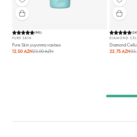
(
961
)
(
24
PURE SKIN
DIAMOND CEL
Pure Skin yuyunma vasitəsi
Diamond Cellula
12,50 AZN
23,00 AZN
22,75 AZN
33