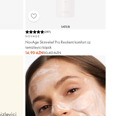
SATILIB
(
297
)
NOVAGE
NovAge Skinrelief Pro Resilient komfort üz
təmizləyici köpük
14,90 AZN
50,40 AZN
izləyici