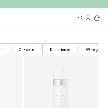
lər
Göz baxımı
Dodaq baxımı
SPF və günəşə 