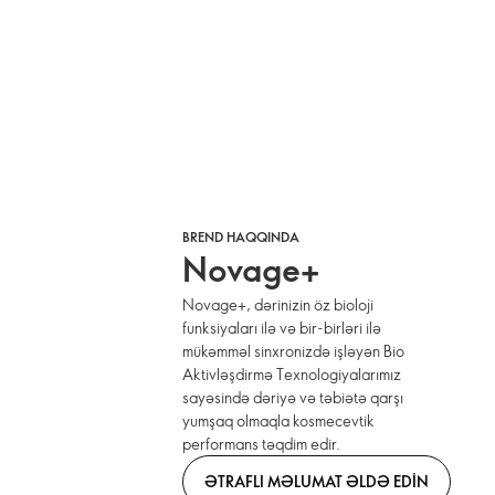
BREND HAQQINDA
Novage+
Novage+, dərinizin öz bioloji
funksiyaları ilə və bir-birləri ilə
mükəmməl sinxronizdə işləyən Bio
Aktivləşdirmə Texnologiyalarımız
sayəsində dəriyə və təbiətə qarşı
yumşaq olmaqla kosmecevtik
performans təqdim edir.
ƏTRAFLI MƏLUMAT ƏLDƏ EDIN