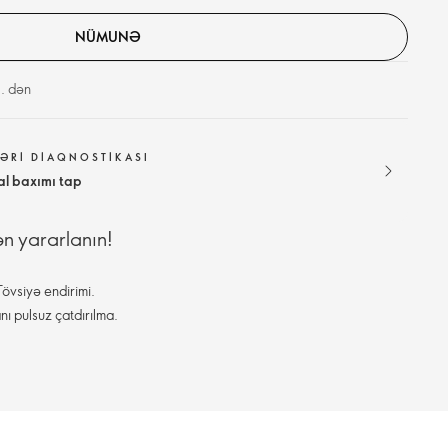
NÜMUNƏ
. dən
ƏRI DIAQNOSTIKASI
al baxımı tap
ən yararlanın!
övsiyə endirimi.
nı pulsuz çatdırılma.