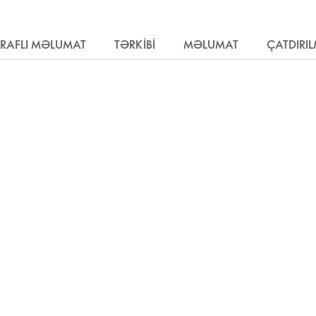
RAFLI MƏLUMAT
TƏRKIBI
MƏLUMAT
ÇATDIRI