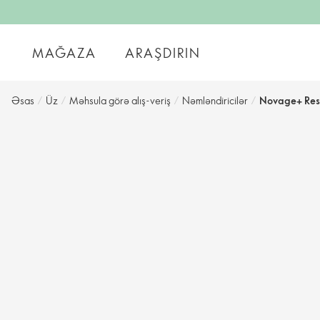
MAĞAZA
ARAŞDIRIN
Əsas
/
Üz
/
Məhsula görə alış-veriş
/
Nəmləndiricilər
/
Novage+ Rest