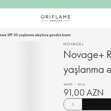
ore SPF 30 yaşlanma əleyhinə gündüz kremi
NOVAGE+
Novage+ R
yaşlanma ə
44098
50 ml.
91,00 AZN