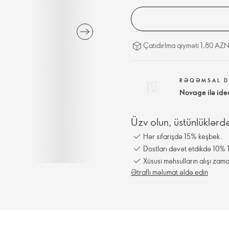
Çatıdırlma qiyməti 1,80 AZN
RƏQƏMSAL D
Novage ilə ide
Üzv olun, üstünlüklərd
Hər sifarişdə 15% keşbek.
Dostları dəvət etdikdə 10% T
Xüsusi məhsulların alışı zama
Ətraflı məlumat əldə edin