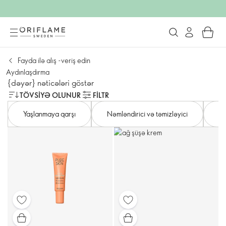
Fayda ilə alış -veriş edin
Aydınlaşdırma
{dəyər} nəticələri göstər
TÖVSIYƏ OLUNUR
FILTR
Yaşlanmaya qarşı
Nəmləndirici və təmizləyici
Mə