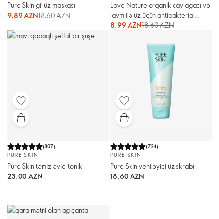
Pure Skin gil üz maskası
Love Nature orqanik çay ağacı və
laym ilə üz üçün antibakterial
9,89 AZN
18,60 AZN
vasitə
8,99 AZN
18,60 AZN
(
807
)
(
724
)
PURE SKIN
PURE SKIN
Pure Skin təmizləyici tonik
Pure Skin yeniləyici üz skrabı
23,00 AZN
18,60 AZN