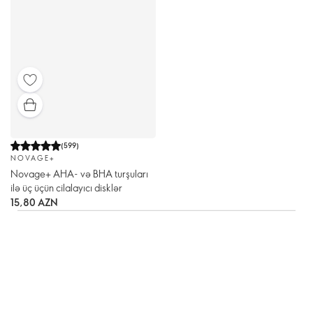
(
599
)
NOVAGE+
Novage+ AHA- və BHA turşuları
ilə üç üçün cilalayıcı disklər
15,80 AZN