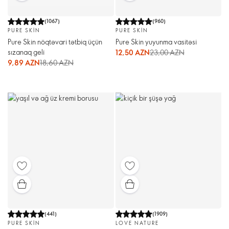
(
1067
)
(
960
)
PURE SKIN
PURE SKIN
Pure Skin nöqtəvari tətbiq üçün
Pure Skin yuyunma vasitəsi
sızanaq geli
12,50 AZN
23,00 AZN
9,89 AZN
18,60 AZN
(
441
)
(
1909
)
PURE SKIN
LOVE NATURE