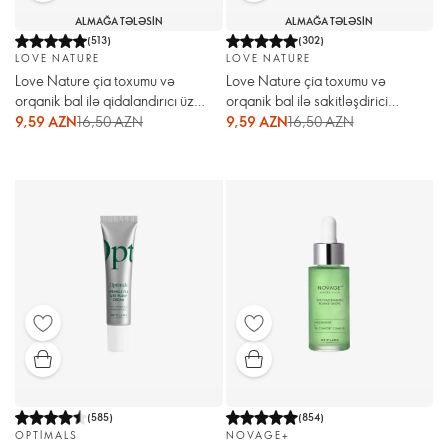
ALMAĞA TƏLƏSIN
ALMAĞA TƏLƏSIN
(
513
)
(
302
)
LOVE NATURE
LOVE NATURE
Love Nature çia toxumu və
Love Nature çia toxumu və
orqanik bal ilə qidalandırıcı üz
orqanik bal ilə sakitləşdirici
kremi
miselyar su
9,59 AZN
16,50 AZN
9,59 AZN
16,50 AZN
(
585
)
(
854
)
OPTIMALS
NOVAGE+