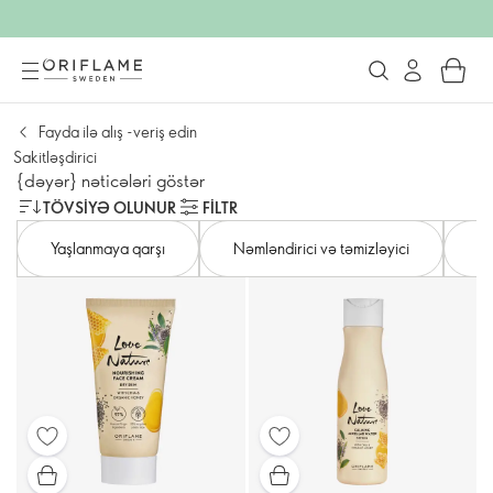
Fayda ilə alış -veriş edin
Sakitləşdirici
{dəyər} nəticələri göstər
TÖVSIYƏ OLUNUR
FILTR
Yaşlanmaya qarşı
Nəmləndirici və təmizləyici
Mə