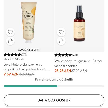
ALMAĞA TƏLƏSIN
(
272
)
(
236
)
LOVE NATURE
Wellosophy üz üçün mist - Bərpa
Love Nature çia toxumu və
və nəmləndirmə
orqanik bal ilə qidalandırıcı üz
25,25 AZN
37,20 AZN
maskası
9,59 AZN
16,50 AZN
15 məhsuldan 8 göstərilir
DAHA ÇOX GÖSTƏR