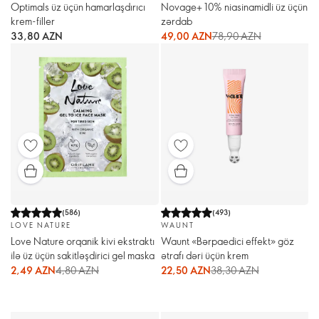
Optimals üz üçün hamarlaşdırıcı
Novage+ 10% niasinamidli üz üçün
krem-filler
zərdab
33,80 AZN
49,00 AZN
78,90 AZN
(
586
)
(
493
)
LOVE NATURE
WAUNT
Love Nature orqanik kivi ekstraktı
Waunt «Bərpaedici effekt» göz
ilə üz üçün sakitləşdirici gel maska
ətrafı dəri üçün krem
2,49 AZN
4,80 AZN
22,50 AZN
38,30 AZN