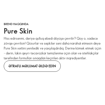
BREND HAQQINDA
Pure Skin
Hiss edirsənmi, dəriyə qulluq əbədi döyüşə çevrilir? Qoy o, sadəcə
zövqə çevrilsin! Qüsurlar və səpkilər səni daha narahat etməsin deyə
Pure Skin xəttini yenilədik və yaxşılaşdırdıq. Dərinə kömək etmək üçün
- dərin, lakin qeyri-təcavüzkar təmizlənmə üçün olan və istehlakçılar
tərəfindən formulları sınaqdan keçirilən aktiv inqrediyentlər.
ƏTRAFLI MƏLUMAT ƏLDƏ EDIN