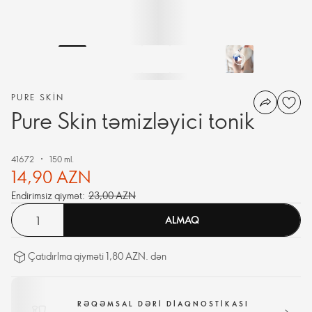
PURE SKIN
Pure Skin təmizləyici tonik
41672
150 ml.
14,90 AZN
Endirimsiz qiymət:
23,00 AZN
ALMAQ
Çatıdırlma qiyməti 1,80 AZN. dən
RƏQƏMSAL DƏRI DIAQNOSTIKASI