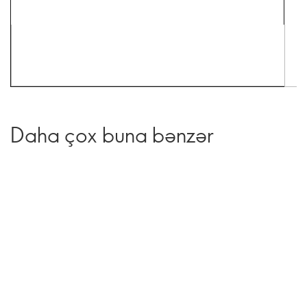
Daha çox buna bənzər