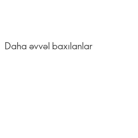
Daha əvvəl baxılanlar