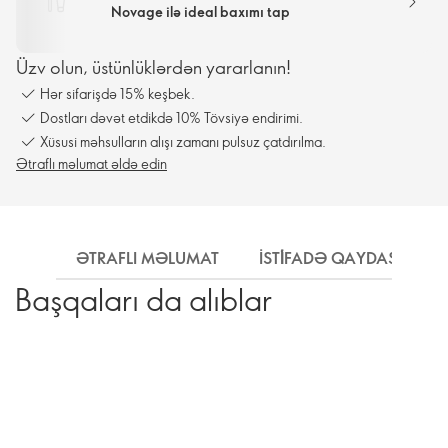
Novage ilə ideal baxımı tap
Üzv olun, üstünlüklərdən yararlanın!
Hər sifarişdə 15% keşbek.
Dostları dəvət etdikdə 10% Tövsiyə endirimi.
Xüsusi məhsulların alışı zamanı pulsuz çatdırılma.
Ətraflı məlumat əldə edin
ƏTRAFLI MƏLUMAT
İSTİFADƏ QAYDASI
Başqaları da alıblar