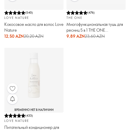
(
540
)
(
476
)
LOVE NATURE
THE ONE
Кокосовое масло для волос Love
Многофункциональная тушь для
Nature
ресниц 5 в 1 THE ONE
Wonderlash XXL
12,50 AZN
20,20 AZN
9,89 AZN
23,60 AZN
ВРЕМЕННО НЕТ В НАЛИЧИИ
(
433
)
LOVE NATURE
Питательный кондиционер для