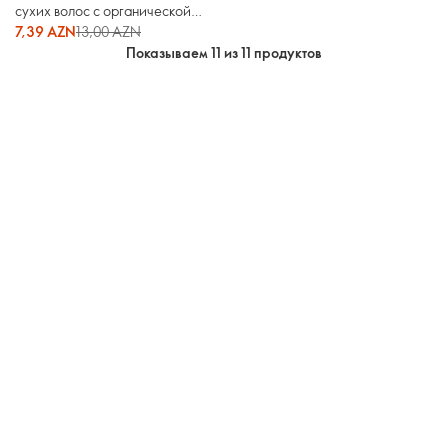
сухих волос с органической
пшеницей и кокосом Love
7,39 AZN
13,00 AZN
Nature
Показываем 11 из 11 продуктов