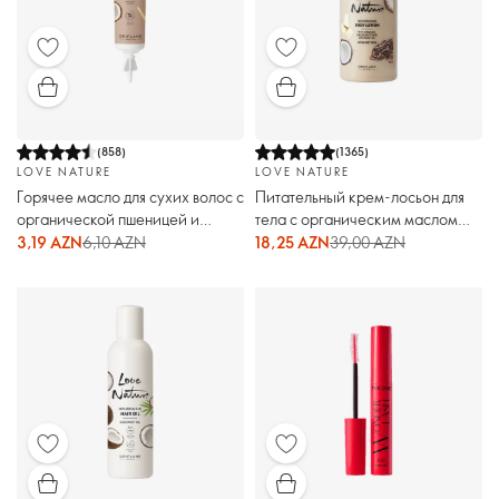
(
858
)
(
1365
)
LOVE NATURE
LOVE NATURE
Горячее масло для сухих волос с
Питательный крем-лосьон для
органической пшеницей и
тела с органическим маслом
кокосом Love Nature
какао и кокоса Love Nature.
3,19 AZN
6,10 AZN
18,25 AZN
39,00 AZN
Мегаобъём