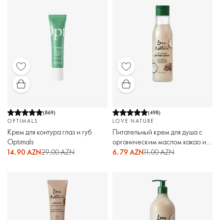
(
869
)
(
498
)
OPTIMALS
LOVE NATURE
Крем для контура глаз и губ
Питательный крем для душа с
Optimals
органическим маслом какао и
кокоса Love Nature
14,90 AZN
29,00 AZN
6,79 AZN
11,00 AZN