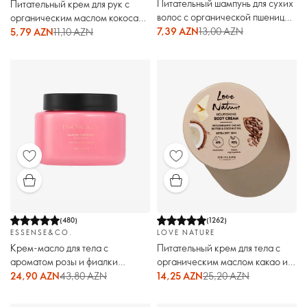
Питательный шампунь для сухих
Питательный крем для рук с
волос с органической пшеницей
органическим маслом кокоса
и кокосом Love Nature
Love Nature
7,39 AZN
13,00 AZN
5,79 AZN
11,10 AZN
(
480
)
(
1262
)
ESSENSE&CO.
LOVE NATURE
Крем-масло для тела с
Питательный крем для тела с
ароматом розы и фиалки
органическим маслом какао и
Эссенс энд Коу / Essense & Co.
кокоса Love Nature
24,90 AZN
43,80 AZN
14,25 AZN
25,20 AZN