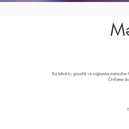
Mə
Biz bilirik ki, gözəllik və sağlamlıq məhsull
Oriflame diq
T