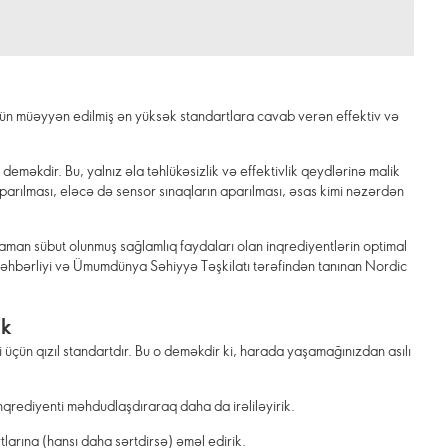
üçün müəyyən edilmiş ən yüksək standartlara cavab verən effektiv və
eməkdir. Bu, yalnız əla təhlükəsizlik və effektivlik qeydlərinə malik
aparılması, eləcə də sensor sınaqların aparılması, əsas kimi nəzərdən
an sübut olunmuş sağlamlıq faydaları olan inqrediyentlərin optimal
rəhbərliyi və Ümumdünya Səhiyyə Təşkilatı tərəfindən tanınan Nordic
ik
iyi üçün qızıl standartdır. Bu o deməkdir ki, harada yaşamağınızdan asılı
qrediyenti məhdudlaşdıraraq daha da irəliləyirik.
tlarına (hansı daha sərtdirsə) əməl edirik.