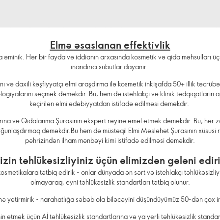
Elm
ə
əsaslanan
effektivlik
ına əminik. Hər bir fayda və iddianın arxasında kosmetik və qida məhsulları 
inandırıcı sübutlar dayanır..
ə daxili kəşfiyyatçı elmi araşdırma ilə kosmetik inkişafda 50+ illik təcrübə d
ologiyalarını seçmək deməkdir. Bu, həm də istehlakçı və klinik tədqiqatların 
keçirilən elmi ədəbiyyatdan istifadə edilməsi deməkdir.
a və Qidalanma Şurasının ekspert rəyinə əməl etmək deməkdir. Bu, hər zam
uyğunlaşdırmaq deməkdir.Bu həm də müstəqil Elmi Məsləhət Şurasının xüsusi 
pəhrizindən ilham mənbəyi kimi istifadə edilməsi deməkdir.
izin təhlükəsizliyiniz üçün əlimizdən gələni edir
 kosmetikalara tətbiq edirik - onlar dünyada ən sərt və istehlakçı təhlükəsizl
olmayaraq, eyni təhlükəsizlik standartları tətbiq olunur.
ə yetirmirik - narahatlığa səbəb ola biləcəyini düşündüyümüz 50-dən çox in
n etmək üçün Aİ təhlükəsizlik standartlarına və ya yerli təhlükəsizlik standar