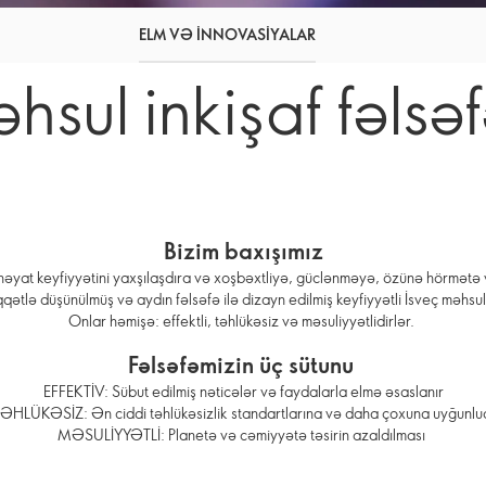
ELM VƏ INNOVASIYALAR
hsul inkişaf fəlsəf
Bizim baxışımız
arı həyat keyfiyyətini yaxşılaşdıra və xoşbəxtliyə, güclənməyə, özünə hörmət
qətlə düşünülmüş və aydın fəlsəfə ilə dizayn edilmiş keyfiyyətli İsveç məhsul
Onlar həmişə: effektli, təhlükəsiz və məsuliyyətlidirlər.
Fəlsəfəmizin üç sütunu
EFFEKTİV: Sübut edilmiş nəticələr və faydalarla elmə əsaslanır
ƏHLÜKƏSİZ: Ən ciddi təhlükəsizlik standartlarına və daha çoxuna uyğunl
MƏSULİYYƏTLİ: Planetə və cəmiyyətə təsirin azaldılması