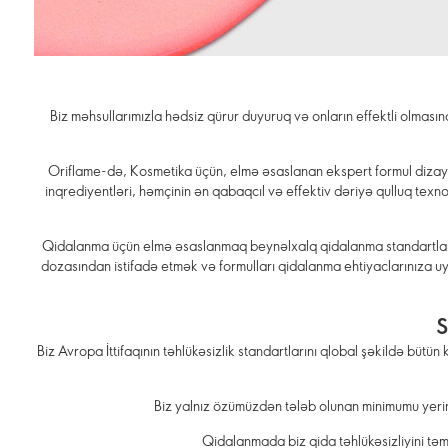
Biz məhsullarımızla hədsiz qürur duyuruq və onların effektli olmas
Oriflame-də, Kosmetika üçün, elmə əsaslanan ekspert formul dizaynı v
inqrediyentləri, həmçinin ən qabaqcıl və effektiv dəriyə qulluq texn
Qidalanma üçün elmə əsaslanmaq beynəlxalq qidalanma standartların
dozasından istifadə etmək və formulları qidalanma ehtiyaclarınıza 
S
Biz Avropa İttifaqının təhlükəsizlik standartlarını qlobal şəkildə bütün
Biz yalnız özümüzdən tələb olunan minimumu yerin
Qidalanmada biz qida təhlükəsizliyini təmi