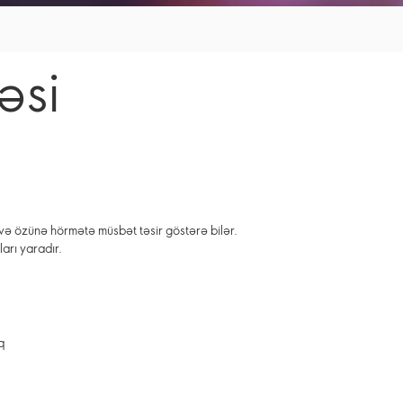
əsi
ə və özünə hörmətə müsbət təsir göstərə bilər.
ları yaradır.
uq