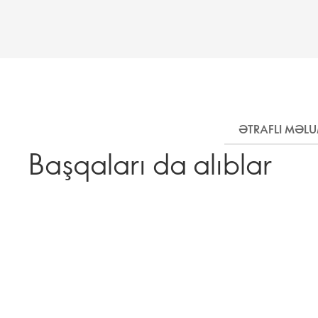
ƏTRAFLI MƏL
Başqaları da alıblar