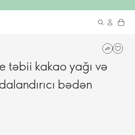
e təbii kakao yağı və
idalandırıcı bədən