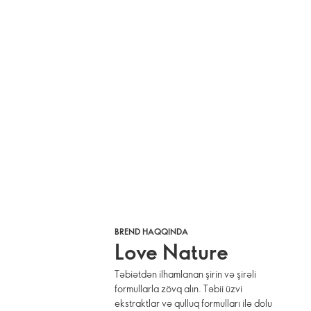
BREND HAQQINDA
Love Nature
Təbiətdən ilhamlanan şirin və şirəli
formullarla zövq alın. Təbii üzvi
ekstraktlar və qulluq formulları ilə dolu