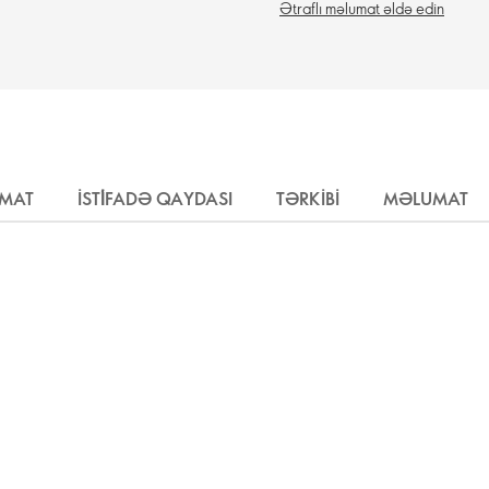
Ətraflı məlumat əldə edin
UMAT
İSTİFADƏ QAYDASI
TƏRKIBI
MƏLUMAT