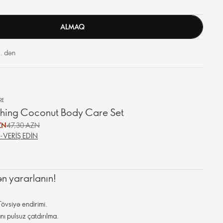
ALMAQ
. dən
RE
shing Coconut Body Care Set
ZN
47,30 AZN
Ş-VERIŞ EDIN
ən yararlanın!
övsiyə endirimi.
nı pulsuz çatdırılma.