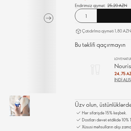
Endirimsiz qiymət:
25,20 AZN
Çatıdırlma qiyməti 1,80 AZN
Bu təklifi qaçırmayın
LOVE NATU
Nouri
24,75 A
İNDI ALI
Üzv olun, üstünlüklərd
Hər sifarişdə 15% keşbek.
Dostları dəvət etdikdə 10% T
Xüsusi məhsulların alışı zama