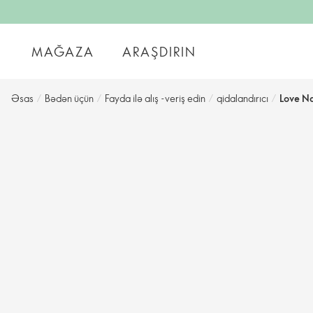
MAĞAZA
ARAŞDIRIN
Əsas
/
Bədən üçün
/
Fayda ilə alış -veriş edin
/
qidalandırıcı
/
Love Na