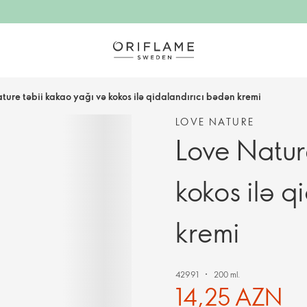
ture təbii kakao yağı və kokos ilə qidalandırıcı bədən kremi
LOVE NATURE
Love Natur
kokos ilə q
kremi
42991
200 ml.
14,25 AZN