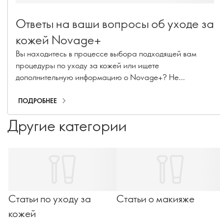
Ответы на ваши вопросы об уходе за
кожей Novage+
Вы находитесь в процессе выбора подходящей вам
процедуры по уходу за кожей или ищете
дополнительную информацию о Novage+? Не
останавливайтесь на достигнутом! Наш старший
менеджер по внедрению маршрутов красоты и эксперт
ПОДРОБНЕЕ
по уходу за кожей премиум-класса Каролина
Другие категории
Шарпантье ответила на ваши самые актуальные
вопросы о Novage+!
Статьи по уходу за
Статьи о макияже
кожей