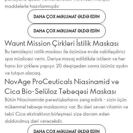
maddələrlə hazırlanmışdır.
DAHA ÇOX MƏLUMAT ƏLDƏ EDIN
DAHA ÇOX MƏLUMAT ƏLDƏ EDIN
Waunt Mission Çirkləri İstilik Maskası
Bu təmizləyici istilik maskası ilə özünüzə evdə sakitləşdirici
spa müalicəsi verin. Dəriyə masaj edildikdə istilənir və hər
hansı bir çirklərə yapışır. 20 dəqiqədən sonra üzünüz aydın
və tutqun olacaq.
NovAge ProCeuticals Niasinamid və
Cica Bio-Selüloz Təbəqəsi Maskası
Bütün Niacinamide pərəstişkarlarını zəng edirik - sizin üçün
mükəmməl təbəqə maskasımız var. Bu dəri sevən vitamin və
təbii Cica ekstraktının birləşməsi sizə davam edən
doldurulmuş dəri verəcəkdir.
DAHA ÇOX MƏLUMAT ƏLDƏ EDIN