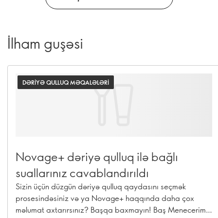
İlham guşəsi
DƏRIYƏ QULLUQ MƏQALƏLƏRI
Novage+ dəriyə qulluq ilə bağlı
suallarınız cavablandırıldı
Sizin üçün düzgün dəriyə qulluq qaydasını seçmək
prosesindəsiniz və ya Novage+ haqqında daha çox
məlumat axtarırsınız? Başqa baxmayın! Baş Menecerimiz