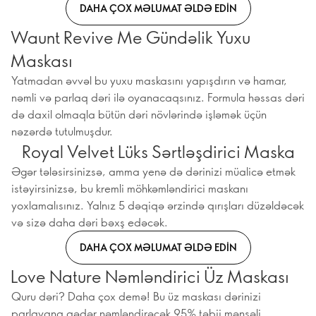
DAHA ÇOX MƏLUMAT ƏLDƏ EDIN
Waunt Revive Me Gündəlik Yuxu
Maskası
Yatmadan əvvəl bu yuxu maskasını yapışdırın və hamar,
nəmli və parlaq dəri ilə oyanacaqsınız. Formula həssas dəri
də daxil olmaqla bütün dəri növlərində işləmək üçün
nəzərdə tutulmuşdur.
Royal Velvet Lüks Sərtləşdirici Maska
Əgər tələsirsinizsə, amma yenə də dərinizi müalicə etmək
istəyirsinizsə, bu kremli möhkəmləndirici maskanı
yoxlamalısınız. Yalnız 5 dəqiqə ərzində qırışları düzəldəcək
və sizə daha dəri bəxş edəcək.
DAHA ÇOX MƏLUMAT ƏLDƏ EDIN
Love Nature Nəmləndirici Üz Maskası
Quru dəri? Daha çox demə! Bu üz maskası dərinizi
parlayana qədər nəmləndirəcək 95% təbii mənşəli