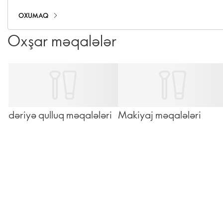
Gözəllik Rutin Tətbiqi və Premium Dəriyə Qulluq
Mütəxəssisi Caroline Charpentier, ən aktual Novage+
OXUMAQ
suallarınızı cavablandırdı!
Oxşar məqalələr
dəriyə qulluq məqalələri
Makiyaj məqalələri