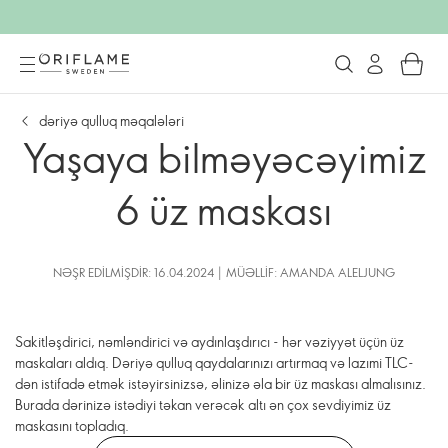
dəriyə qulluq məqalələri
Yaşaya bilməyəcəyimiz
6 üz maskası
NƏŞR EDILMIŞDIR: 16.04.2024 | MÜƏLLIF: AMANDA ALELJUNG
Sakitləşdirici, nəmləndirici və aydınlaşdırıcı - hər vəziyyət üçün üz
maskaları aldıq. Dəriyə qulluq qaydalarınızı artırmaq və lazımi TLC-
dən istifadə etmək istəyirsinizsə, əlinizə əla bir üz maskası almalısınız.
Burada dərinizə istədiyi təkan verəcək altı ən çox sevdiyimiz üz
maskasını topladıq.