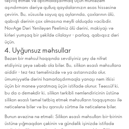
təşviq etmək və optimallaşdırmaq üçün müntəzəm
aşındırmanı dəriyə qulluq qaydalarınızın əsas hissəsinə
çevirin. Bu, xüsusilə soyuq qış aylarında, çoxlarının ölü,
qabıqlı dərinin çox olmasına meylli olduqda vacibdir.
NovAge Dəri Yeniləyən Peelimiz ölü dərini, makiyajı və
kirləri yumşaq bir şəkildə cilalayır - parlaq, qabıqsız dəri
üçün.
4. Uyğunsuz məhsullar
Bəzən bir məhsul haqqında sevdiyiniz şey də nifrət
etdiyiniz şeyə səbəb ola bilər. Bu, silikon əsaslı məhsullara
aiddir - tez-tez təməlinizdə və ya astarınızda olur,
ümumiyyətlə dərini hamarlaşdırmaqla yanaşı nəm itkisi
üçün bir maneə yaratmaq üçün istifadə olunur. Təəssüf ki,
bu da o deməkdir ki, silikon tərkibli nəmləndiricinin üstünə
silikon əsaslı təməl tətbiq etmək məhsulların toqquşması ilə
nəticələnə bilər və bu qorxulu sürtmə ilə nəticələnə bilər.
Bunun əvəzinə nə etməli: Silikon əsaslı məhsulları bir-birinin
üstünə yığmaqdan çəkinin və gündəlik işinizdə istifadə