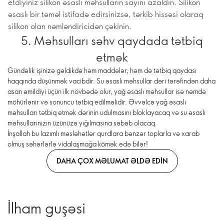
etdiyiniz silikon əsaslı məhsulların sayını azaldın. Silikon
əsaslı bir təməl istifadə edirsinizsə, tərkib hissəsi olaraq
silikon olan nəmləndiricidən çəkinin.
5. Məhsulları səhv qaydada tətbiq
etmək
Gündəlik işinizə gəldikdə həm maddələr, həm də tətbiq qaydası
haqqında düşünmək vacibdir. Su əsaslı məhsullar dəri tərəfindən daha
asan əmildiyi üçün ilk növbədə olur, yağ əsaslı məhsullar isə nəmdə
möhürlənir və sonuncu tətbiq edilməlidir. Əvvəlcə yağ əsaslı
məhsulları tətbiq etmək dərinin udulmasını bloklayacaq və su əsaslı
məhsullarınızın üzünüzə yığılmasına səbəb olacaq.
İnşallah bu lazımlı məsləhətlər qurdlara bənzər toplarla və xarab
olmuş səhərlərlə vidalaşmağa kömək edə bilər!
DAHA ÇOX MƏLUMAT ƏLDƏ EDIN
İlham guşəsi