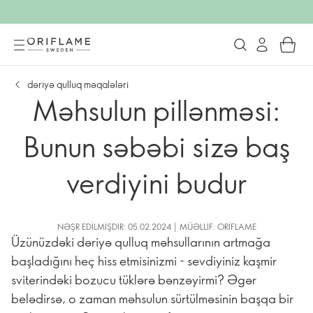
dəriyə qulluq məqalələri
Məhsulun pillənməsi:
Bunun səbəbi sizə baş
verdiyini budur
NƏŞR EDILMIŞDIR: 05.02.2024 | MÜƏLLIF: ORIFLAME
Üzünüzdəki dəriyə qulluq məhsullarının artmağa
başladığını heç hiss etmisinizmi - sevdiyiniz kaşmir
sviterindəki bozucu tüklərə bənzəyirmi? Əgər
belədirsə, o zaman məhsulun sürtülməsinin başqa bir