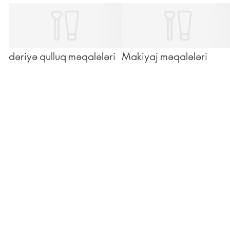
dəriyə qulluq məqalələri
Makiyaj məqalələri