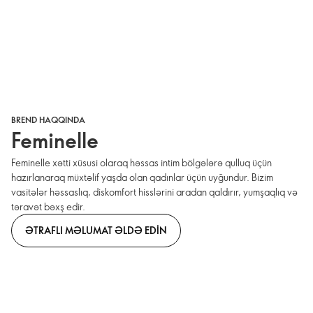
BREND HAQQINDA
Feminelle
Feminelle xətti xüsusi olaraq həssas intim bölgələrə qulluq üçün
hazırlanaraq müxtəlif yaşda olan qadınlar üçün uyğundur. Bizim
vasitələr həssaslıq, diskomfort hisslərini aradan qaldırır, yumşaqlıq və
təravət bəxş edir.
ƏTRAFLI MƏLUMAT ƏLDƏ EDIN