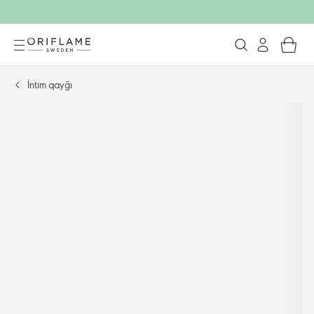
İntim qayğı