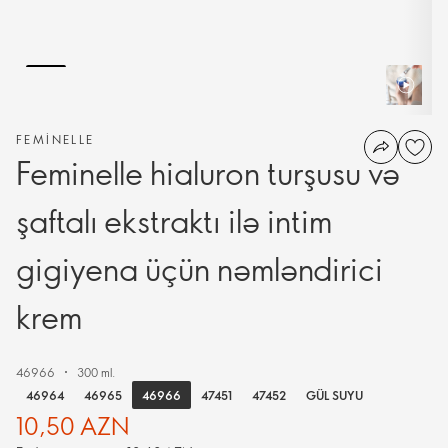
FEMINELLE
Feminelle hialuron turşusu və
şaftalı ekstraktı ilə intim
gigiyena üçün nəmləndirici
krem
46966
300 ml.
46966
46964
46965
47451
47452
GÜL SUYU
10,50 AZN