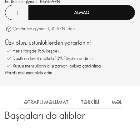
Endirimsiz qiymət:
18,60 AZN
ALMAQ
Çatıdırlma qiyməti 1,80 AZN. dən
Üzv olun, üstünlüklərdən yararlanın!
Hər sifarişdə 15% keşbek.
Dostları dəvət etdikdə 10% Tövsiyə endirimi.
Xüsusi məhsulların alışı zamanı pulsuz çatdırılma.
Ətraflı məlumat əldə edin
ƏTRAFLI MƏLUMAT
TƏRKIBI
MƏLUMAT
Başqaları da alıblar