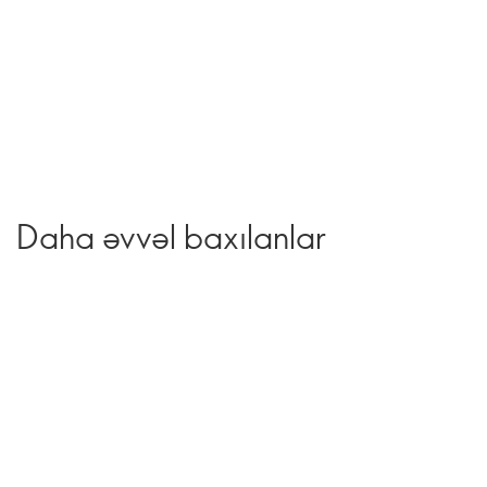
Daha əvvəl baxılanlar