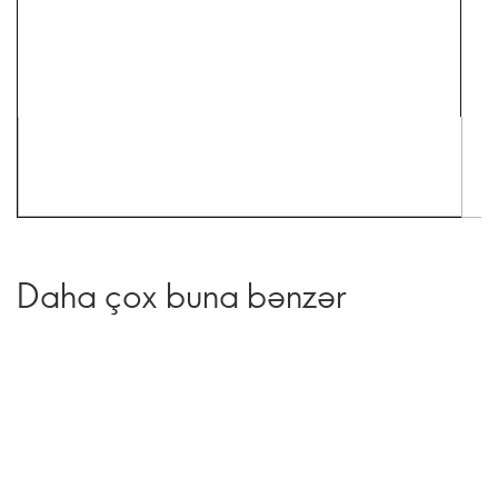
Daha çox buna bənzər