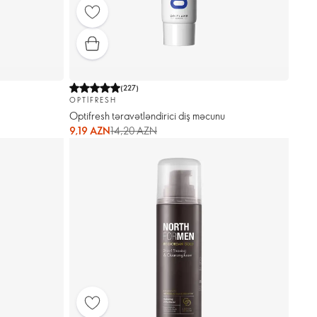
(
227
)
OPTIFRESH
Optifresh təravətləndirici diş məcunu
9,19 AZN
14,20 AZN