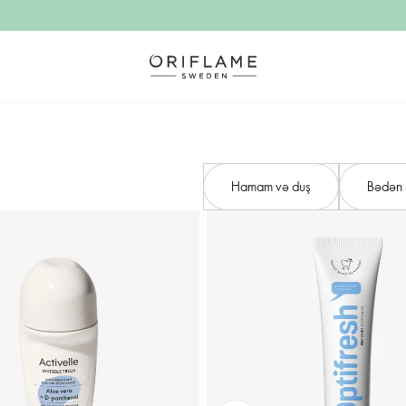
Hamam və duş
Bədən n