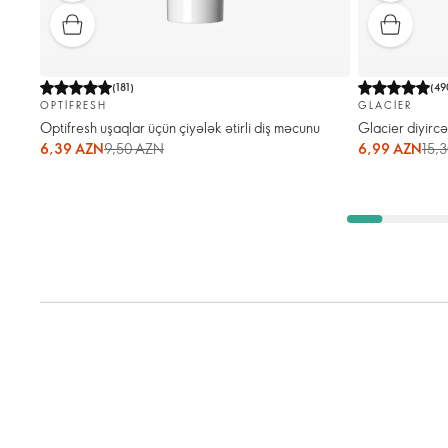
(
181
)
(
49
OPTIFRESH
GLACIER
Optifresh uşaqlar üçün çiyələk ətirli diş məcunu
Glacier diyirc
6,39 AZN
9,50 AZN
6,99 AZN
15,