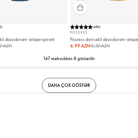
0
)
(
480
)
POSSESS
əkli dezodorant-antiperspirant
Possess diyircəkli dezodorant-antipe
30 AZN
6,99 AZN
15,30 AZN
147 məhsuldan 8 göstərilir
DAHA ÇOX GÖSTƏR