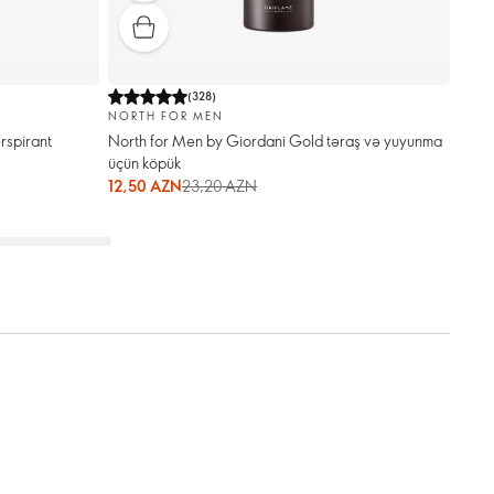
(
328
)
NORTH FOR MEN
rspirant
North for Men by Giordani Gold təraş və yuyunma
üçün köpük
12,50 AZN
23,20 AZN