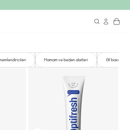
əmləndiriciləri
Hamam və bədən alətləri
Əl baxımı