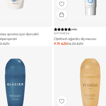
(
445
)
nməz qoruma üçün diyircəkli
OPTIFRESH
tiperspirant
Optifresh ağardıcı diş məcunu
70 AZN
9,19 AZN
14,20 AZN