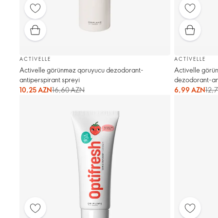
ACTIVELLE
ACTIVELLE
Activelle görünməz qoruyucu dezodorant-
Activelle görü
antiperspirant spreyi
dezodorant-an
10,25 AZN
16,60 AZN
6,99 AZN
12,