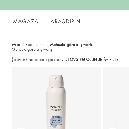
MAĞAZA
ARAŞDIRIN
Əsas
/
Bədən üçün
/
Məhsula görə alış-veriş
Məhsula görə alış-veriş
{dəyər} nəticələri göstər
TÖVSIYƏ OLUNUR
FILTR