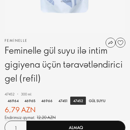
FEMINELLE
Feminelle gül suyu ilə intim
gigiyena üçün təravətləndirici
gel (refil)
47452
300 ml.
47452
46964
46965
46966
47451
GÜL SUYU
6,79 AZN
Endirimsiz qiymət:
12,20 AZN
ALMAQ