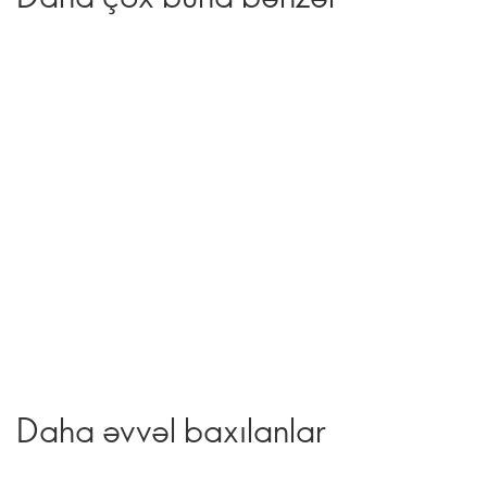
Daha əvvəl baxılanlar