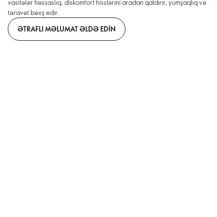
vasitələr həssaslıq, diskomfort hisslərini aradan qaldırır, yumşaqlıq və
təravət bəxş edir.
ƏTRAFLI MƏLUMAT ƏLDƏ EDIN