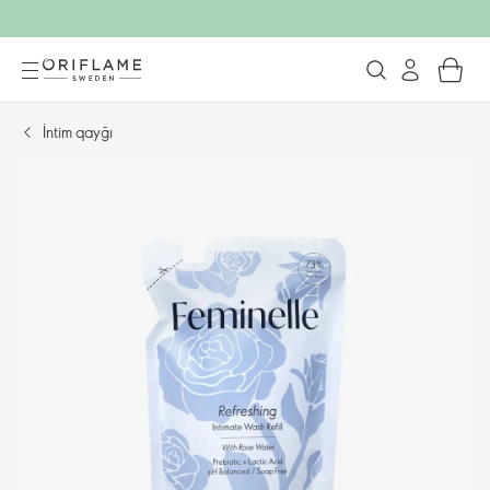
İntim qayğı