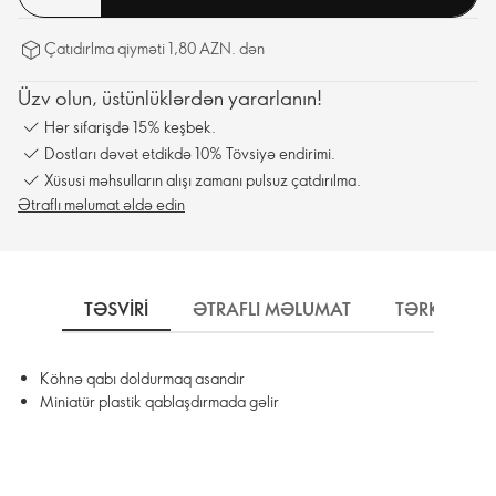
Çatıdırlma qiyməti 1,80 AZN. dən
Üzv olun, üstünlüklərdən yararlanın!
Hər sifarişdə 15% keşbek.
Dostları dəvət etdikdə 10% Tövsiyə endirimi.
Xüsusi məhsulların alışı zamanı pulsuz çatdırılma.
Ətraflı məlumat əldə edin
TƏSVIRI
ƏTRAFLI MƏLUMAT
TƏRKIBI
Köhnə qabı doldurmaq asandır
Miniatür plastik qablaşdırmada gəlir