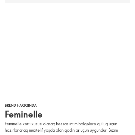
BREND HAQQINDA
Feminelle
Feminelle xətti xüsusi olaraq həssas intim bölgələrə qulluq üçün
hazırlanaraq müxtəlif yaşda olan qadınlar üçün uyğundur. Bizim