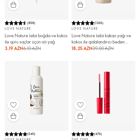
(
858
)
(
1365
)
LOVE NATURE
LOVE NATURE
Love Nature təbii buğda və kokos
Love Nature təbii kakao yağı və
ilə quru saçlar üçün isti yağ
kokos ilə qidalandırıcı bədən
losyonu
3,19 AZN
6,10 AZN
18,25 AZN
39,00 AZN
(
540
)
(
476
)
LOVE NATURE
THE ONE