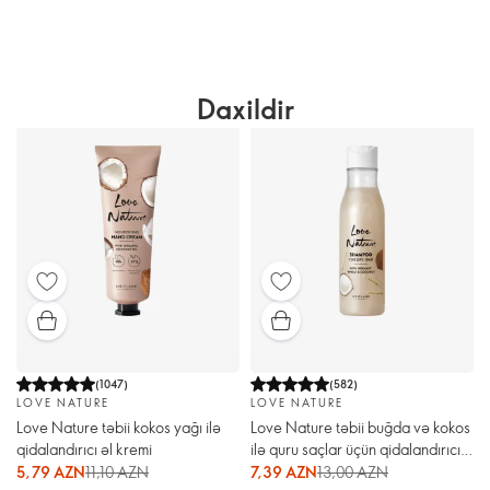
Daxildir
(
1047
)
(
582
)
LOVE NATURE
LOVE NATURE
Love Nature təbii kokos yağı ilə
Love Nature təbii buğda və kokos
qidalandırıcı əl kremi
ilə quru saçlar üçün qidalandırıcı
şampun
5,79 AZN
11,10 AZN
7,39 AZN
13,00 AZN