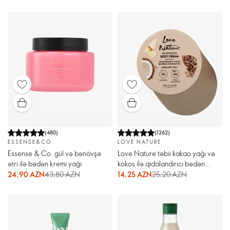
(
480
)
(
1262
)
ESSENSE&CO.
LOVE NATURE
Essense & Co. gül və bənövşə
Love Nature təbii kakao yağı və
ətri ilə bədən kremi yağı
kokos ilə qidalandırıcı bədən
kremi
24,90 AZN
43,80 AZN
14,25 AZN
25,20 AZN