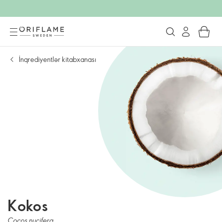
İnqrediyentlər kitabxanası
Kokos
Cocos nucifera