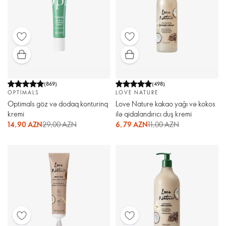
(
869
)
(
498
)
OPTIMALS
LOVE NATURE
Optimals göz və dodaq konturinq
Love Nature kakao yağı və kokos
kremi
ilə qidalandırıcı duş kremi
14,90 AZN
29,00 AZN
6,79 AZN
11,00 AZN