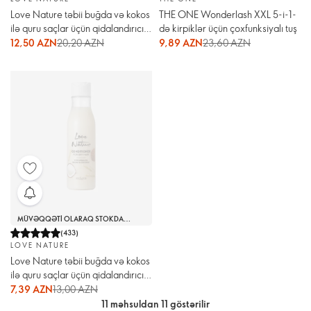
Love Nature təbii buğda və kokos
THE ONE Wonderlash XXL 5-i-1-
ilə quru saçlar üçün qidalandırıcı
də kirpiklər üçün çoxfunksiyalı tuş
yağ
12,50 AZN
20,20 AZN
9,89 AZN
23,60 AZN
MÜVƏQQƏTI OLARAQ STOKDA
YOXDUR
(
433
)
LOVE NATURE
Love Nature təbii buğda və kokos
ilə quru saçlar üçün qidalandırıcı
kondisioner
7,39 AZN
13,00 AZN
11 məhsuldan 11 göstərilir