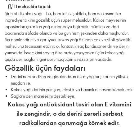
11 məhsulda tapıldı
Şirin ətirli kokos yağı – bu, həm təmiz şəkildə, həm də kosmetika
inqrediyenti kimi gözəllik üçün super məhsuldur. Kokos meyvəsinin
ləpəsindən çıxarılan yağ əsrlər boyu bişirmək, müalicə və dəri
baxımında istifadə olunub və bu gün həmişəkindən daha məşhurdur.
Sıx nəmləndirici və qoruyucu kokos yağı özündə çox vəzifəli gözəllik
məhsulunu təcəssüm etdirir, o, fantastik saç kondisioneridir və dərini
yumşaldır. İsveç kimi soyuq ölkələrdə yaşayanlar üçün kokos yağı
qışda dəri sağlamlığını qorumaq üçün əvəzsiz bir vasitədir.
Gözəllik üçün faydaları
Dərini nəmləndirən və qidalandıran əsas yağ turşularının yüksək
miqdarı ilə.
Kokos yağı dərinin yumşaq, elastik və baxımlı olmasına kömək edir.
Sağlam dəri maneəsini dəstəkləyir.
Kokos yağı antioksidant təsiri olan E vitamini
ilə zəngindir, o da dərini zərərli sərbəst
radikallardan qorumağa kömək edir.