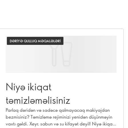
DƏRIYƏ QULLUQ MƏQALƏLƏRI
Niyə ikiqat
təmizləməlisiniz
Parlaq dəridən və sadəcə qalmayacaq makiyajdan
bezmisiniz? Təmizləmə rejiminizi yenidən düşünməyin
vaxtı gəldi. Xeyr, sabun və su kifayət deyil! Niyə ikiqat