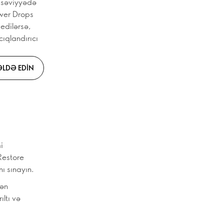
v səviyyədə
ower Drops
 edilərsə,
cıqlandırıcı
LDƏ EDIN
i
Restore
ı sınayın.
dən
ltı və