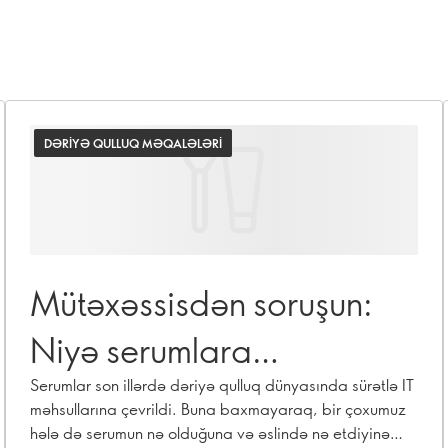
DƏRIYƏ QULLUQ MƏQALƏLƏRI
Mütəxəssisdən soruşun:
Niyə serumlara
ehtiyacımız var?
Serumlar son illərdə dəriyə qulluq dünyasında sürətlə IT
məhsullarına çevrildi. Buna baxmayaraq, bir çoxumuz
hələ də serumun nə olduğuna və əslində nə etdiyinə