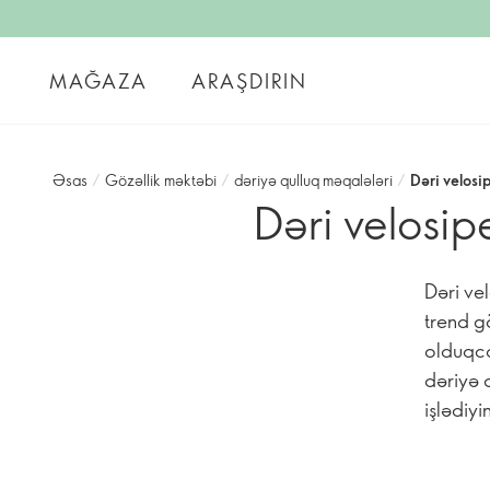
MAĞAZA
ARAŞDIRIN
Əsas
/
Gözəllik məktəbi
/
dəriyə qulluq məqalələri
/
Dəri velosi
Dəri velosip
Dəri ve
trend g
olduqca
dəriyə 
işlədiy