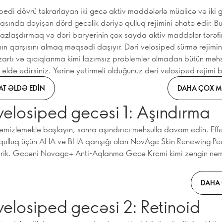
ipedi dövrü təkrarlayan iki gecə aktiv maddələrlə müalicə və iki 
rasında dəyişən dörd gecəlik dəriyə qulluq rejimini əhatə edir. Bu
arazlaşdırmaq və dəri baryerinin çox sayda aktiv maddələr tərəf
ın qarşısını almaq məqsədi daşıyır. Dəri velosiped sürmə rejimi
zartı və qıcıqlanma kimi lazımsız problemlər olmadan bütün məhsu
 əldə edirsiniz. Yerinə yetirməli olduğunuz dəri velosiped rejimi 
T ƏLDƏ EDIN
DAHA ÇOX M
velosiped gecəsi 1: Aşındırma
təmizləməklə başlayın, sonra aşındırıcı məhsulla davam edin. Effe
qulluq üçün AHA və BHA qarışığı olan NovAge Skin Renewing Pee
irik. Gecəni Novage+ Anti-Aqlanma Gecə Kremi kimi zəngin nəml
DAHA 
velosiped gecəsi 2: Retinoid