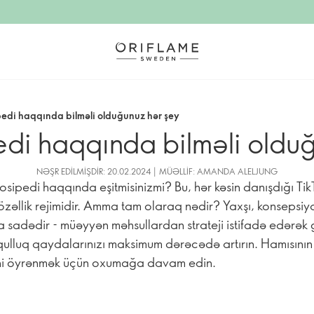
pedi haqqında bilməli olduğunuz hər şey
edi haqqında bilməli oldu
NƏŞR EDILMIŞDIR: 20.02.2024 | MÜƏLLIF: AMANDA ALELJUNG
losipedi haqqında eşitmisinizmi? Bu, hər kəsin danışdığı Ti
özəllik rejimidir. Amma tam olaraq nədir? Yaxşı, konsepsiy
 sadədir - müəyyən məhsullardan strateji istifadə edərək
qulluq qaydalarınızı maksimum dərəcədə artırın. Hamısını
ini öyrənmək üçün oxumağa davam edin.