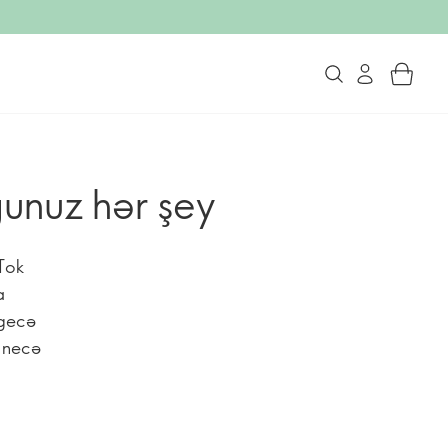
ğunuz hər şey
kTok
a
 gecə
n necə