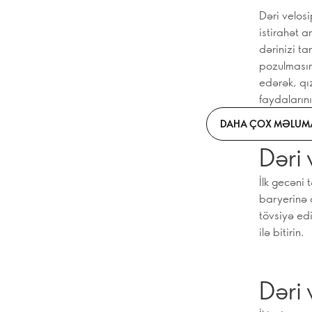
Dəri velos
istirahət a
dərinizi t
pozulmasın
edərək, qı
faydalarını
DAHA ÇOX MƏLUMA
Dəri 
İlk gecəni 
baryerinə 
tövsiyə ed
ilə bitirin.
Dəri 