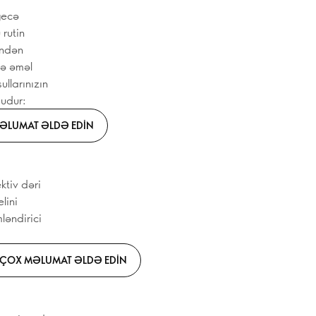
gecə
 rutin
indən
nə əməl
llarınızın
budur:
ƏLUMAT ƏLDƏ EDIN
ktiv dəri
lini
əndirici
ÇOX MƏLUMAT ƏLDƏ EDIN