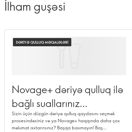
İlham guşəsi
DƏRIYƏ QULLUQ MƏQALƏLƏRI
Novage+ dəriyə qulluq ilə
bağlı suallarınız
cavablandırıldı
Sizin üçün düzgün dəriyə qulluq qaydasını seçmək
prosesindəsiniz və ya Novage+ haqqında daha çox
məlumat axtarırsınız? Başqa baxmayın! Baş