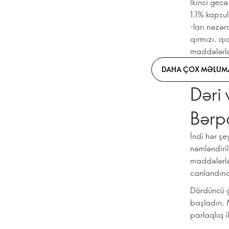
İkinci gecə
1,1% kapsul
-ları nəzər
qırmızı, qı
maddələrl
DAHA ÇOX MƏLUMA
Dəri 
Bərp
İndi hər ş
nəmləndiril
maddələrlə
canlandırı
Dördüncü g
başladın. M
parlaqlıq i