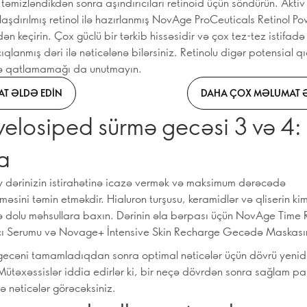
 təmizləndikdən sonra aşındırıcıları retinoid üçün söndürün. Akti
laşdırılmış retinol ilə hazırlanmış NovAge ProCeuticals Retinol P
dən keçirin. Çox güclü bir tərkib hissəsidir və çox tez-tez istifadə
cıqlanmış dəri ilə nəticələnə bilərsiniz. Retinolu digər potensial qı
ə qatlamamağı da unutmayın.
T ƏLDƏ EDIN
DAHA ÇOX MƏLUMAT Ə
velosiped sürmə gecəsi 3 və 4:
a
ey dərinizin istirahətinə icazə vermək və maksimum dərəcədə
məsini təmin etməkdir. Hialuron turşusu, keramidlər və qliserin kim
 dolu məhsullara baxın. Dərinin əla bərpası üçün NovAge Time 
cı Serumu və Novage+ İntensive Skin Recharge Gecədə Maskasın
ecəni tamamladıqdan sonra optimal nəticələr üçün dövrü yeni
ütəxəssislər iddia edirlər ki, bir neçə dövrdən sonra sağlam parı
lə nəticələr görəcəksiniz.