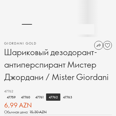
GIORDANI GOLD
Шариковый дезодорант-
антиперспирант Мистер
Джордани / Mister Giordani
47762
47762
47759
47760
47761
47763
6,99 AZN
Обычная цена:
15,30 AZN