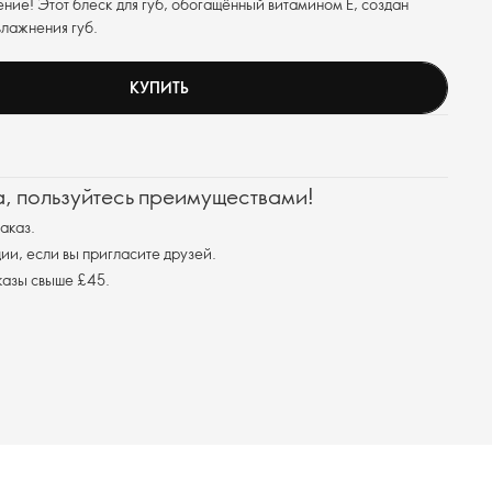
ие! Этот блеск для губ, обогащённый витамином Е, создан
влажнения губ.
КУПИТЬ
а, пользуйтесь преимуществами!
аказ.
ции, если вы пригласите друзей.
казы свыше £45.