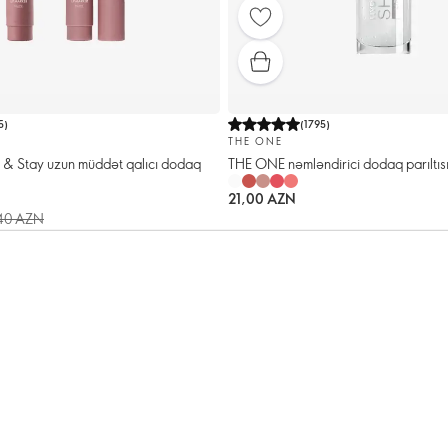
5
)
(
1795
)
THE ONE
 & Stay uzun müddət qalıcı dodaq
THE ONE nəmləndirici dodaq parıltıs
21,00 AZN
40 AZN