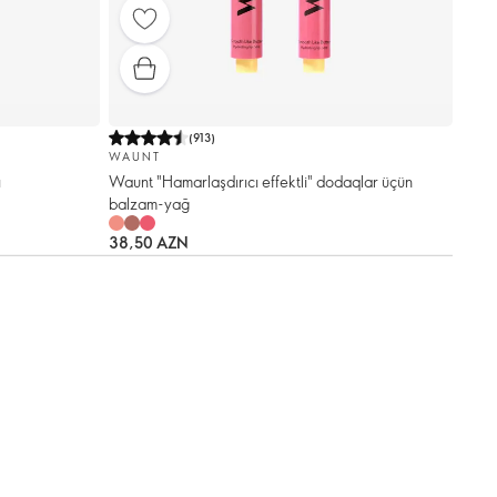
(
913
)
WAUNT
ı
Waunt "Hamarlaşdırıcı effektli" dodaqlar üçün
balzam-yağ
38,50 AZN