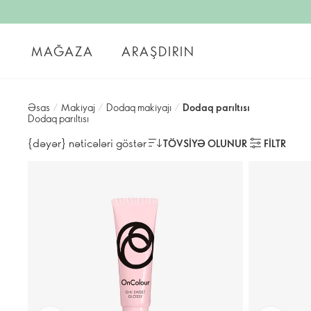
MAĞAZA
ARAŞDIRIN
Əsas
/
Makiyaj
/
Dodaq makiyajı
/
Dodaq parıltısı
Dodaq parıltısı
{dəyər} nəticələri göstər
TÖVSIYƏ OLUNUR
FILTR