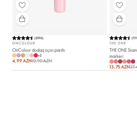
(
2016
)
(
111
ONCOLOUR
THE ONE
OnColour dodaq üçün parıltı
THE ONE Stain
+
2
markeri
4,99 AZN
10,90 AZN
13,75 AZN
27,