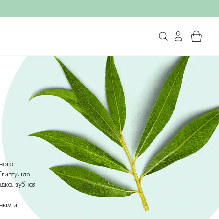
нного
гипту, где
адка, зубная
ным и