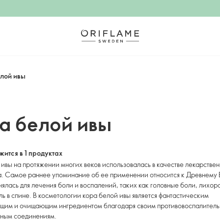
лой ивы
а белой ивы
ится в 1 продуктах
ивы на протяжении многих веков использовалась в качестве лекарстве
. Самое раннее упоминание об ее применении относится к Древнему Е
ялась для лечения боли и воспалений, таких как головные боли, лихор
ль в спине. В косметологии кора белой ивы является фантастическим
щим и очищающим ингредиентом благодаря своим противовоспалитель
ным соединениям.