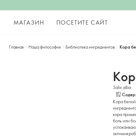
МАГАЗИН
ПОСЕТИТЕ САЙТ
Главная
/
Наша философия
/
Библиотека ингредиентов
/
Кора бе
Кор
Salix alba
Содерж
Кора белой 
ингредиента
кора примен
боль или бо
успокаиваю
антимикроб