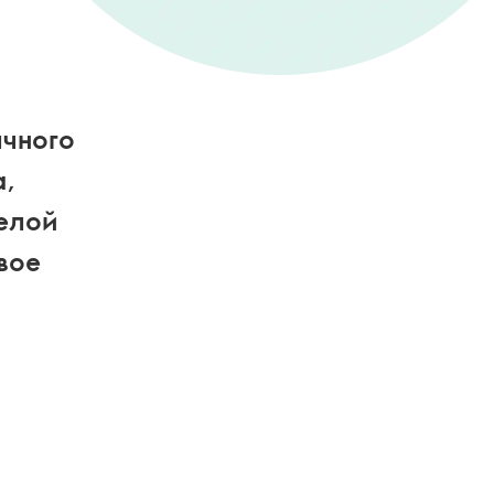
ычного
а,
елой
свое