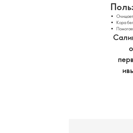
Поль
Очищает 
Кора бел
Помогает
Салиц
о
пер
ивы