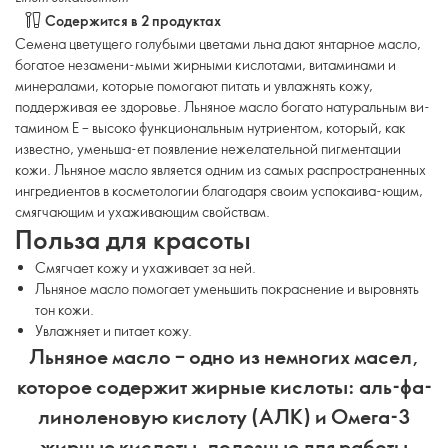
Содержится в 2 продуктах
Семена цветущего голубыми цветами льна дают янтарное масло,
богатое незамени-мыми жирными кислотами, витаминами и
минералами, которые помогают питать и увлажнять кожу,
поддерживая ее здоровье. Льняное масло богато натуральным ви-
тамином Е – высоко функциональным нутриентом, который, как
известно, уменьша-ет появление нежелательной пигментации
кожи. Льняное масло является одним из самых распространенных
ингредиентов в косметологии благодаря своим успокаива-ющим,
смягчающим и ухаживающим свойствам.
Польза для красоты
Смягчает кожу и ухаживает за ней.
Льняное масло помогает уменьшить покраснение и выровнять
тон кожи.
Увлажняет и питает кожу.
Льняное масло – одно из немногих масел,
которое содержит жирные кислоты: аль-фа-
линоленовую кислоту (АЛК) и Омега-3
жирные кислоты, полезные для работы