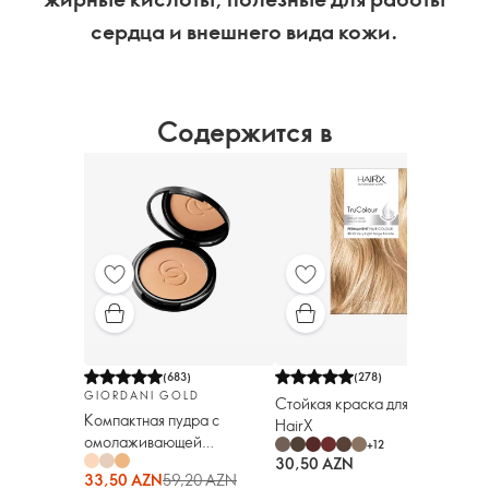
сердца и внешнего вида кожи.
Содержится в
(
683
)
(
278
)
GIORDANI GOLD
Cтойкая краска для волос
Компактная пудра с
HairX
омолаживающей
+
12
сывороткой Giordani Gold
30,50 AZN
33,50 AZN
59,20 AZN