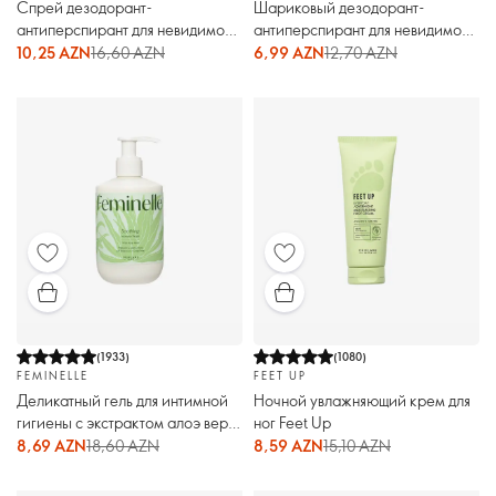
Спрей дезодорант-
Шариковый дезодорант-
антиперспирант для невидимой
антиперспирант для невидимой
защиты Activelle
защиты Activelle
10,25 AZN
16,60 AZN
6,99 AZN
12,70 AZN
(
1933
)
(
1080
)
FEMINELLE
FEET UP
Деликатный гель для интимной
Ночной увлажняющий крем для
гигиены с экстрактом алоэ вера
ног Feet Up
Feminelle
8,69 AZN
18,60 AZN
8,59 AZN
15,10 AZN