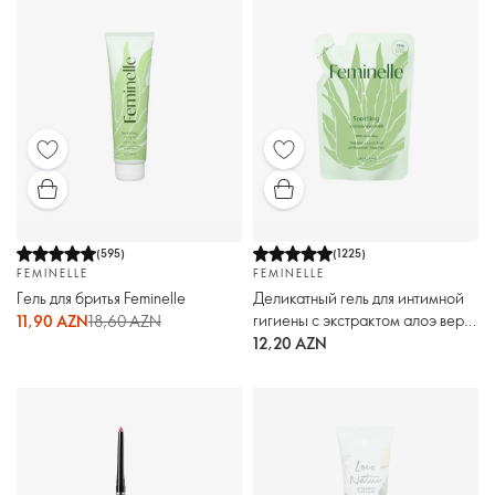
(
595
)
(
1225
)
FEMINELLE
FEMINELLE
Гель для бритья Feminelle
Деликатный гель для интимной
гигиены с экстрактом алоэ вера
11,90 AZN
18,60 AZN
Feminelle (рефил)
12,20 AZN