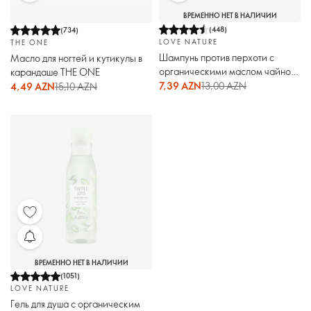
ВРЕМЕННО НЕТ В НАЛИЧИИ
(
448
)
(
734
)
LOVE NATURE
THE ONE
Шампунь против перхоти с
Масло для ногтей и кутикулы в
органическими маслом чайного
карандаше THE ONE
дерева и алоэ вера Love Nature
7,39 AZN
13,00 AZN
4,49 AZN
15,10 AZN
ВРЕМЕННО НЕТ В НАЛИЧИИ
(
1051
)
LOVE NATURE
Гель для душа с органическим