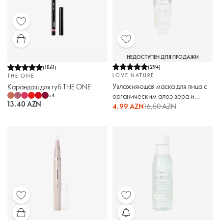
НЕДОСТУПЕН ДЛЯ ПРОДАЖИ
(
294
)
(
1561
)
LOVE NATURE
THE ONE
Увлажняющая маска для лица с
Карандаш для губ THE ONE
органическим алоэ вера и
+
4
13,40 AZN
экстрактом ананаса Love Nature
4,99 AZN
16,50 AZN