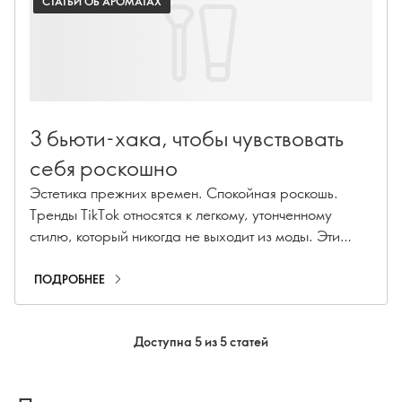
СТАТЬИ ОБ АРОМАТАХ
3 бьюти-хака, чтобы чувствовать
себя роскошно
Эстетика прежних времен. Спокойная роскошь.
Тренды TikTok относятся к легкому, утонченному
стилю, который никогда не выходит из моды. Эти
бьюти-хаки для экстравагантных ощущений помогут
вам почувствовать себя роскошной.
ПОДРОБНЕЕ
Доступна 5 из 5 статей