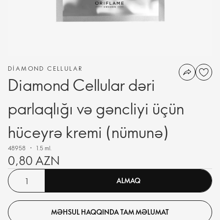
DIAMOND CELLULAR
Diamond Cellular dəri
parlaqlığı və gəncliyi üçün
hüceyrə kremi (nümunə)
48958
1.5 ml.
0,80 AZN
ALMAQ
MƏHSUL HAQQINDA TAM MƏLUMAT