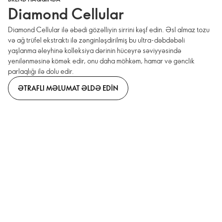
Diamond Cellular
Diamond Cellular ilə əbədi gözəlliyin sirrini kəşf edin. Əsl almaz tozu
və ağ trüfel ekstraktı ilə zənginləşdirilmiş bu ultra-dəbdəbəli
yaşlanma əleyhinə kolleksiya dərinin hüceyrə səviyyəsində
yenilənməsinə kömək edir, onu daha möhkəm, hamar və gənclik
parlaqlığı ilə dolu edir.
ƏTRAFLI MƏLUMAT ƏLDƏ EDIN