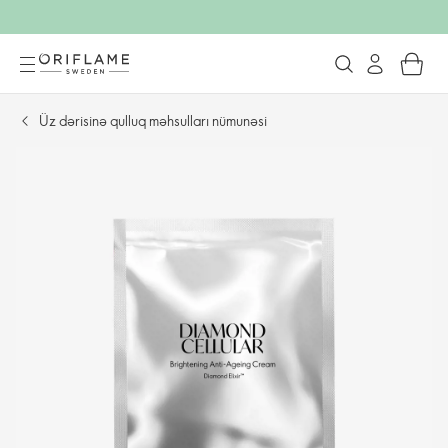
Üz dərisinə qulluq məhsulları nümunəsi