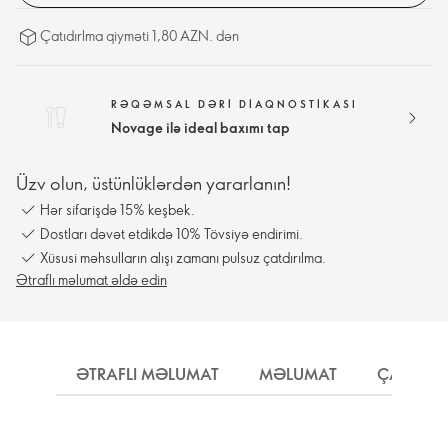
Çatıdırlma qiyməti 1,80 AZN. dən
RƏQƏMSAL DƏRI DIAQNOSTIKASI
Novage ilə ideal baxımı tap
Üzv olun, üstünlüklərdən yararlanın!
Hər sifarişdə 15% keşbek.
Dostları dəvət etdikdə 10% Tövsiyə endirimi.
Xüsusi məhsulların alışı zamanı pulsuz çatdırılma.
Ətraflı məlumat əldə edin
ƏTRAFLI MƏLUMAT
MƏLUMAT
ÇATDIRI