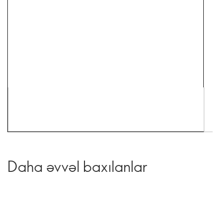
Daha əvvəl baxılanlar