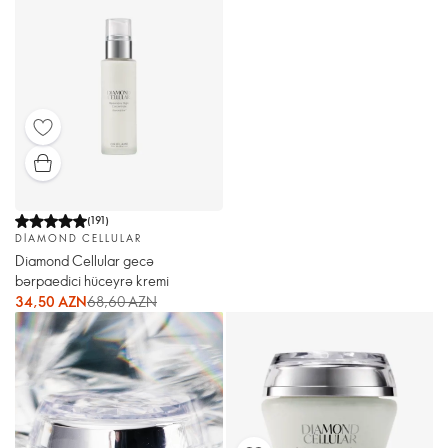
(
191
)
DIAMOND CELLULAR
Diamond Cellular gecə
bərpaedici hüceyrə kremi
34,50 AZN
68,60 AZN