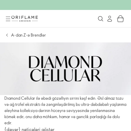
A-dan Z-ə Brendlər
Diamond Cellular ilə əbədi gözəlliyin sirrini kəşf edin. Əsl almaz tozu
və ağ trüfel ekstraktı ilə zənginləşdirilmiş bu ultra-dəbdəbəli yaşlanma
əleyhinə kolleksiya dərinin hüceyrə səviyyəsində yenilənməsinə
kömək edir, onu daha möhkəm, hamar və gənclik parlaqlığı ilə dolu
edir.
{dəyər} nəticələri göstər