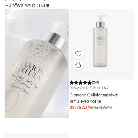
TÖVSIYƏ OLUNUR
(
241
)
DIAMOND CELLULAR
Diamond Cellular miselyar
təmizləyici vasitə
22,75 AZN
33,80 AZN