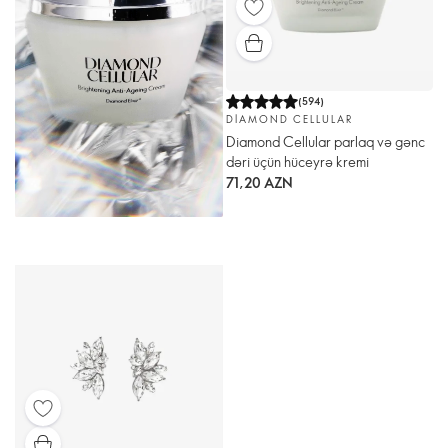
(
594
)
DIAMOND CELLULAR
Diamond Cellular parlaq və gənc
dəri üçün hüceyrə kremi
71,20 AZN