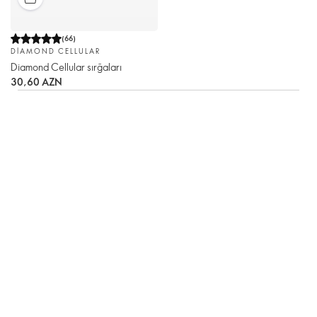
(
66
)
DIAMOND CELLULAR
Diamond Cellular sırğaları
30,60 AZN