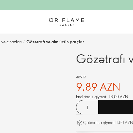
 və cihazları
/
Gözətrafı və alın üçün patçlar
Gözətrafı v
48919
9,89 AZN
Endirimsiz qiymət:
18,00 AZN
Çatıdırlma qiyməti 1,80 AZN