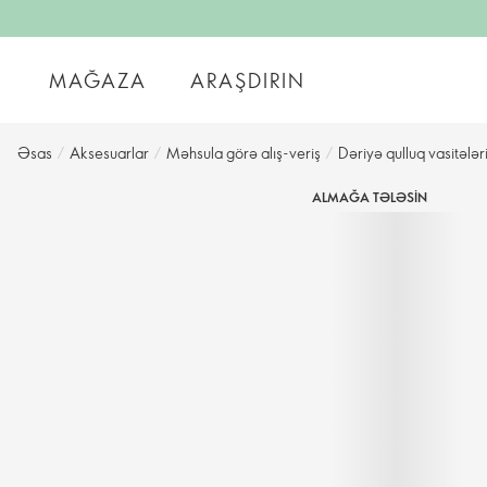
MAĞAZA
ARAŞDIRIN
Əsas
/
Aksesuarlar
/
Məhsula görə alış-veriş
/
Dəriyə qulluq vasitələri
ALMAĞA TƏLƏSIN