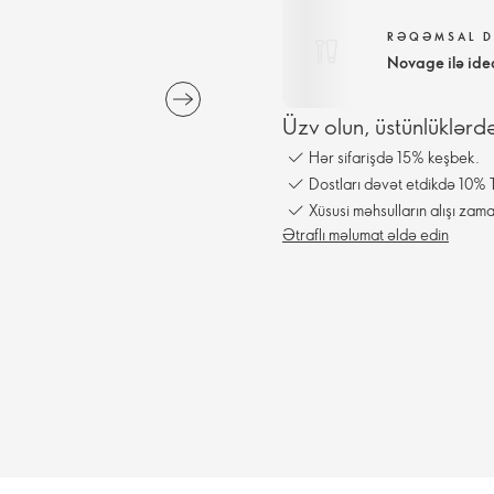
RƏQƏMSAL D
Novage ilə ide
Üzv olun, üstünlüklərd
Hər sifarişdə 15% keşbek.
Dostları dəvət etdikdə 10% T
Xüsusi məhsulların alışı zama
Ətraflı məlumat əldə edin