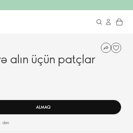
ə alın üçün patçlar
ALMAQ
. dən