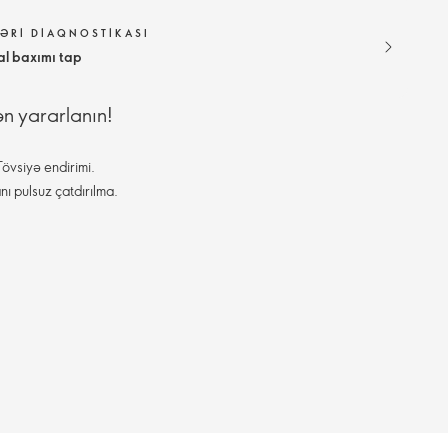
ƏRI DIAQNOSTIKASI
al baxımı tap
ən yararlanın!
övsiyə endirimi.
nı pulsuz çatdırılma.