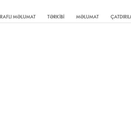
RAFLI MƏLUMAT
TƏRKIBI
MƏLUMAT
ÇATDIRI