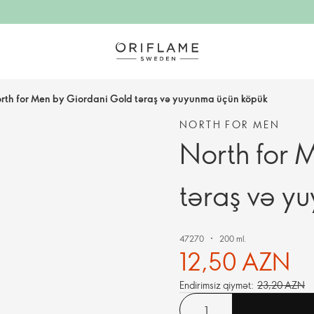
rth for Men by Giordani Gold təraş və yuyunma üçün köpük
NORTH FOR MEN
North for 
təraş və y
47270
200 ml.
12,50 AZN
Endirimsiz qiymət:
23,20 AZN