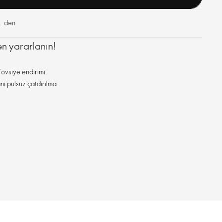
. dən
ən yararlanın!
övsiyə endirimi.
nı pulsuz çatdırılma.