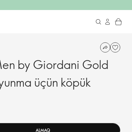
Men by Giordani Gold
uyunma üçün köpük
ALMAQ