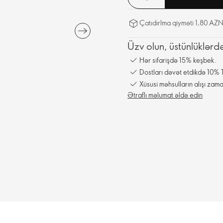
Çatıdırlma qiyməti 1,80 AZN
Üzv olun, üstünlüklərd
Hər sifarişdə 15% keşbek.
Dostları dəvət etdikdə 10% T
Xüsusi məhsulların alışı zama
Ətraflı məlumat əldə edin