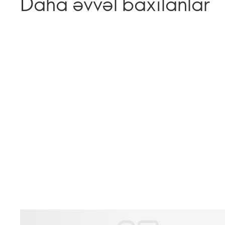
Daha əvvəl baxılanlar