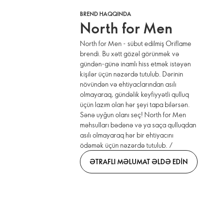
BREND HAQQINDA
North for Men
North for Men - sübut edilmiş Oriflame
brendi. Bu xətt gözəl görünmək və
gündən-günə inamlı hiss etmək istəyən
kişilər üçün nəzərdə tutulub. Dərinin
növündən və ehtiyaclarından asılı
olmayaraq, gündəlik keyfiyyətli qulluq
üçün lazım olan hər şeyi tapa bilərsən.
Sənə uyğun olanı seç! North for Men
məhsulları bədənə və ya saça qulluqdan
asılı olmayaraq hər bir ehtiyacını
ödəmək üçün nəzərdə tutulub. /
ƏTRAFLI MƏLUMAT ƏLDƏ EDIN