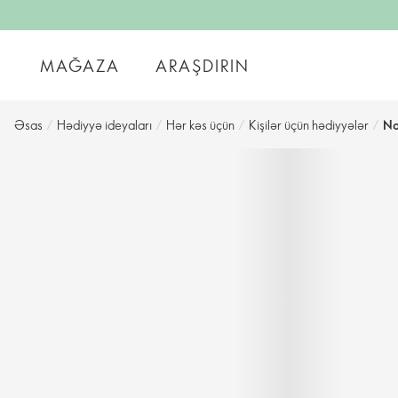
MAĞAZA
ARAŞDIRIN
Əsas
/
Hədiyyə ideyaları
/
Hər kəs üçün
/
Kişilər üçün hədiyyələr
/
No