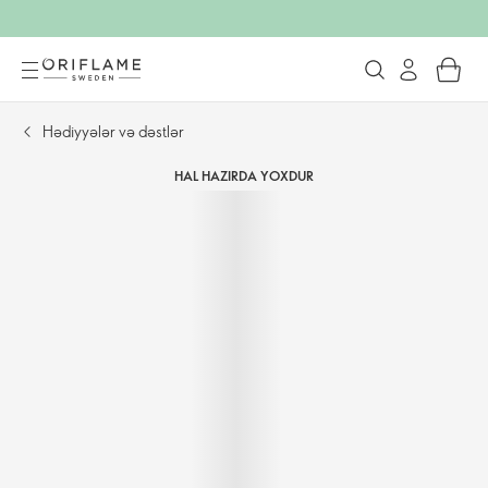
Hədiyyələr və dəstlər
HAL HAZIRDA YOXDUR