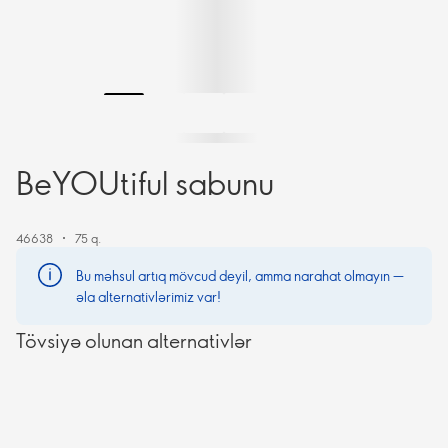
BeYOUtiful sabunu
46638
75 q.
Bu məhsul artıq mövcud deyil, amma narahat olmayın —
əla alternativlərimiz var!
Tövsiyə olunan alternativlər