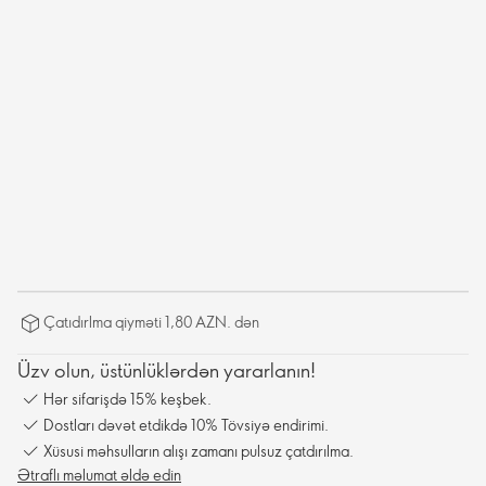
Çatıdırlma qiyməti 1,80 AZN. dən
Üzv olun, üstünlüklərdən yararlanın!
Hər sifarişdə 15% keşbek.
Dostları dəvət etdikdə 10% Tövsiyə endirimi.
Xüsusi məhsulların alışı zamanı pulsuz çatdırılma.
Ətraflı məlumat əldə edin