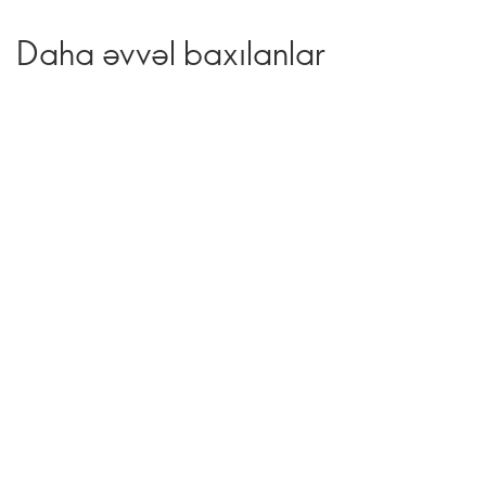
Daha əvvəl baxılanlar