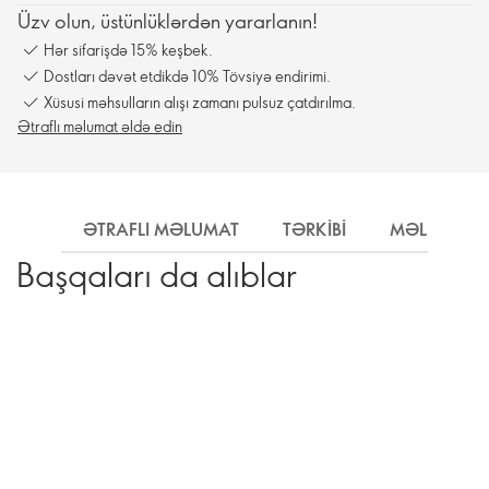
Üzv olun, üstünlüklərdən yararlanın!
Hər sifarişdə 15% keşbek.
Dostları dəvət etdikdə 10% Tövsiyə endirimi.
Xüsusi məhsulların alışı zamanı pulsuz çatdırılma.
Ətraflı məlumat əldə edin
ƏTRAFLI MƏLUMAT
TƏRKIBI
MƏLUMAT
Başqaları da alıblar