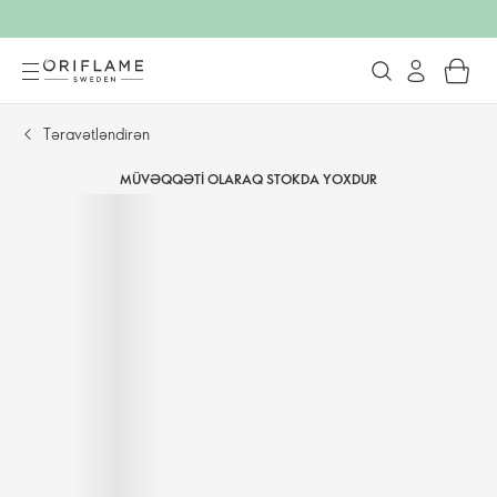
Təravətləndirən
MÜVƏQQƏTI OLARAQ STOKDA YOXDUR