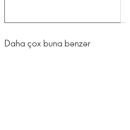
Daha çox buna bənzər