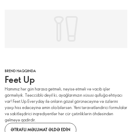
BREND HAQQINDA
Feet Up
Hamımız hər gün harasa getməli, nəyisə etməli və vacib işlər
görməliyik. Təəccüblü deyil ki, ayağlarımızın xüsusi qulluğa ehtiyacı
var! Feet Up Everyday ilə onların gözəl görünəcəyinə və özlərini
yaxşı hiss edəcəyinə əmin ola bilərsən. Yeni təravətləndirici formulalar
və sakitləşdirici inqrediyentlər hər cür çətinliklərin öhdəsindən
gəlməyə qadirdir.
ƏTRAFLI MƏLUMAT ƏLDƏ EDIN