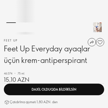
FEET UP
Feet Up Everyday ayaqlar
üçün krem-antiperspirant
46374
75 ml.
15,10 AZN
DAXIL OLDUQDA BILDIRILSIN
Çatıdırlma qiyməti 1,80 AZN. dən