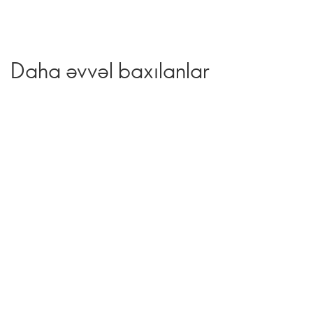
Daha əvvəl baxılanlar