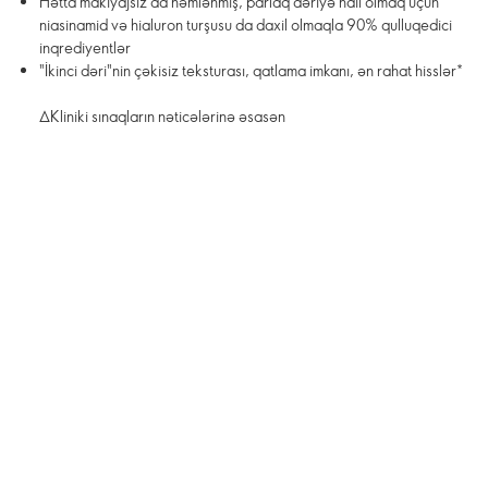
Hətta makiyajsız da nəmlənmiş, parlaq dəriyə nail olmaq üçün
niasinamid və hialuron turşusu da daxil olmaqla 90% qulluqedici
inqrediyentlər
"İkinci dəri"nin çəkisiz teksturası, qatlama imkanı, ən rahat hisslər*
∆Kliniki sınaqların nəticələrinə əsasən
*İstehlakçı sınaqlarının nəticələrinə əsasən