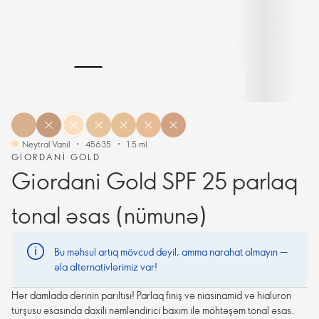
Neytral Vanil
45635
1.5 ml.
GIORDANI GOLD
Giordani Gold SPF 25 parlaq
tonal əsas (nümunə)
Bu məhsul artıq mövcud deyil, amma narahat olmayın —
əla alternativlərimiz var!
Hər damlada dərinin parıltısı! Parlaq finiş və niasinamid və hialuron
turşusu əsasında daxili nəmləndirici baxım ilə möhtəşəm tonal əsas.