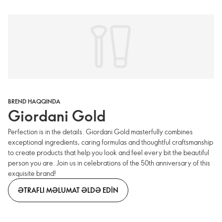
BREND HAQQINDA
Giordani Gold
Perfection is in the details. Giordani Gold masterfully combines
exceptional ingredients, caring formulas and thoughtful craftsmanship
to create products that help you look and feel every bit the beautiful
person you are. Join us in celebrations of the 50th anniversary of this
exquisite brand!
ƏTRAFLI MƏLUMAT ƏLDƏ EDIN