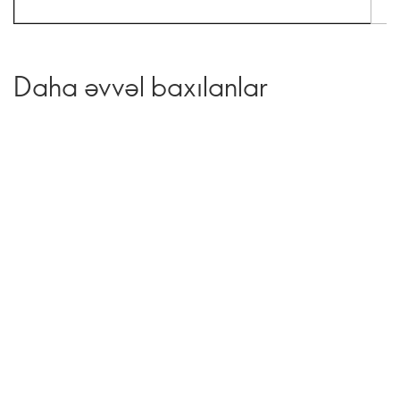
Daha əvvəl baxılanlar