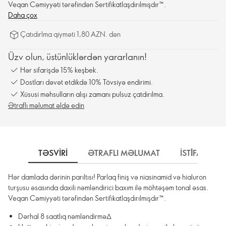
Veqan Cəmiyyəti tərəfindən Sertifikatlaşdırılmışdır™.
Daha çox
Çatıdırlma qiyməti 1,80 AZN. dən
Üzv olun, üstünlüklərdən yararlanın!
Hər sifarişdə 15% keşbek.
Dostları dəvət etdikdə 10% Tövsiyə endirimi.
Xüsusi məhsulların alışı zamanı pulsuz çatdırılma.
Ətraflı məlumat əldə edin
TƏSVIRI
ƏTRAFLI MƏLUMAT
İSTİFADƏ 
Hər damlada dərinin parıltısı! Parlaq finiş və niasinamid və hialuron
turşusu əsasında daxili nəmləndirici baxım ilə möhtəşəm tonal əsas.
Veqan Cəmiyyəti tərəfindən Sertifikatlaşdırılmışdır™.
Dərhal 8 saatlıq nəmləndirmə∆