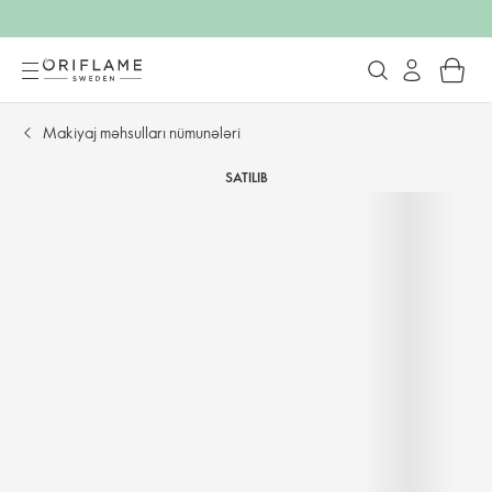
Makiyaj məhsulları nümunələri
SATILIB