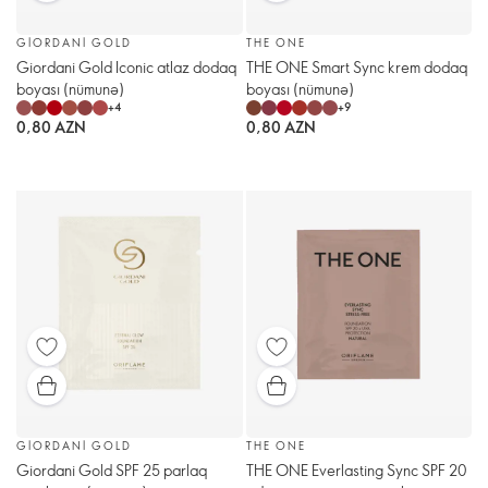
GIORDANI GOLD
THE ONE
Giordani Gold Iconic atlaz dodaq
THE ONE Smart Sync krem dodaq
boyası (nümunə)
boyası (nümunə)
+
4
+
9
0,80 AZN
0,80 AZN
GIORDANI GOLD
THE ONE
Giordani Gold SPF 25 parlaq
THE ONE Everlasting Sync SPF 20