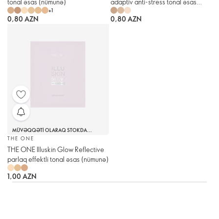
tonal əsas (nümunə)
adaptiv anti-stress tonal əsas
+
1
(nümunələr)
0,80 AZN
0,80 AZN
MÜVƏQQƏTI OLARAQ STOKDA
YOXDUR
THE ONE
THE ONE Illuskin Glow Reflective
parlaq effektli tonal əsas (nümunə)
1,00 AZN