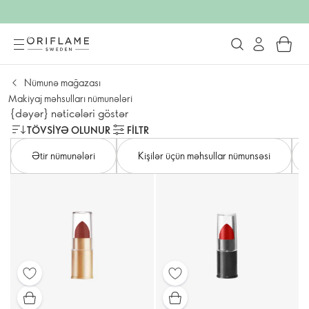
Nümunə mağazası
Makiyaj məhsulları nümunələri
{dəyər} nəticələri göstər
TÖVSIYƏ OLUNUR
FILTR
Ətir nümunələri
Kişilər üçün məhsullar nümunsəsi