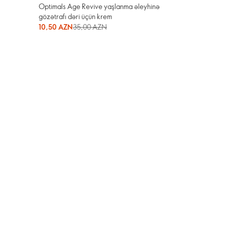
Optimals Age Revive yaşlanma əleyhinə
gözətrafı dəri üçün krem
10,50 AZN
35,00 AZN