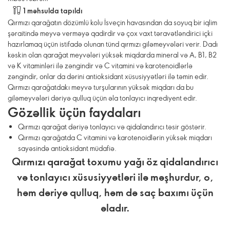
1 məhsulda tapıldı
Qırmızı qarağatın dözümlü kolu İsveçin havasından da soyuq bir iqlim
şəraitində meyvə verməyə qadirdir və çox vaxt təravətləndirici içki
hazırlamaq üçün istifadə olunan tünd qırmızı giləmeyvələri verir. Dadı
kəskin olan qarağat meyvələri yüksək miqdarda mineral və A, B1, B2
və K vitaminləri ilə zəngindir və C vitamini və karotenoidlərlə
zəngindir, onlar da dərini antioksidant xüsusiyyətləri ilə təmin edir.
Qırmızı qarağatdakı meyvə turşularının yüksək miqdarı da bu
giləmeyvələri dəriyə qulluq üçün əla tonlayıcı inqrediyent edir.
Gözəllik üçün faydaları
Qırmızı qarağat dəriyə tonlayıcı və qidalandırıcı təsir göstərir.
Qırmızı qarağatda C vitamini və karotenoidlərin yüksək miqdarı
sayəsində antioksidant müdafiə.
Qırmızı qarağat toxumu yağı öz qidalandırıcı
və tonlayıcı xüsusiyyətləri ilə məşhurdur, o,
həm dəriyə qulluq, həm də saç baxımı üçün
əladır.