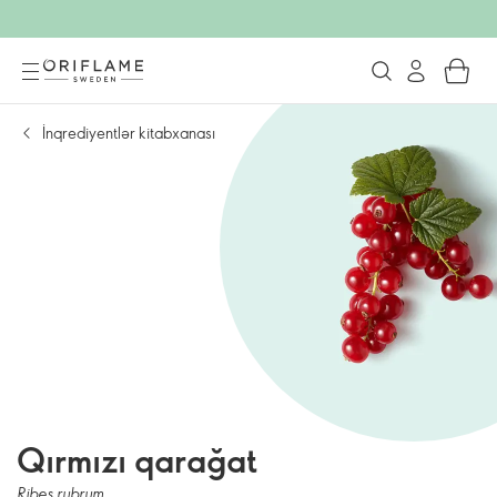
İnqrediyentlər kitabxanası
Qırmızı qarağat
Ribes rubrum