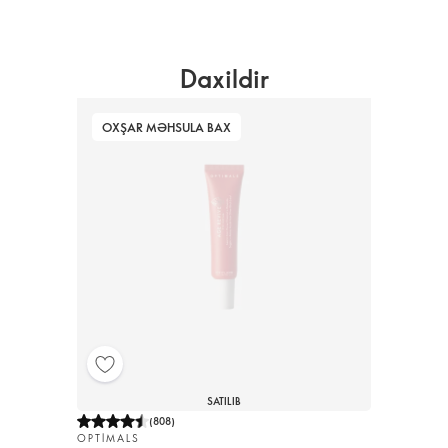
Daxildir
OXŞAR MƏHSULA BAX
SATILIB
(
808
)
OPTIMALS