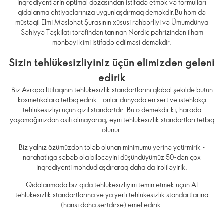
inqrediyentlərin optimal dozasından istifadə etmək və formulları
qidalanma ehtiyaclarınıza uyğunlaşdırmaq deməkdir.Bu həm də
müstəqil Elmi Məsləhət Şurasının xüsusi rəhbərliyi və Ümumdünya
Səhiyyə Təşkilatı tərəfindən tanınan Nordic pəhrizindən ilham
mənbəyi kimi istifadə edilməsi deməkdir.
Sizin təhlükəsizliyiniz üçün əlimizdən gələni
edirik
Biz Avropa İttifaqının təhlükəsizlik standartlarını qlobal şəkildə bütün
kosmetikalara tətbiq edirik - onlar dünyada ən sərt və istehlakçı
təhlükəsizliyi üçün qızıl standartdır. Bu o deməkdir ki, harada
yaşamağınızdan asılı olmayaraq, eyni təhlükəsizlik standartları tətbiq
olunur.
Biz yalnız özümüzdən tələb olunan minimumu yerinə yetirmirik -
narahatlığa səbəb ola biləcəyini düşündüyümüz 50-dən çox
inqrediyenti məhdudlaşdıraraq daha da irəliləyirik.
Qidalanmada biz qida təhlükəsizliyini təmin etmək üçün Aİ
təhlükəsizlik standartlarına və ya yerli təhlükəsizlik standartlarına
(hansı daha sərtdirsə) əməl edirik.