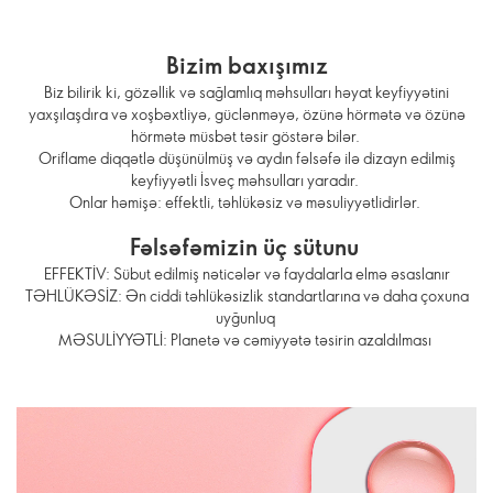
Bizim baxışımız
Biz bilirik ki, gözəllik və sağlamlıq məhsulları həyat keyfiyyətini
yaxşılaşdıra və xoşbəxtliyə, güclənməyə, özünə hörmətə və özünə
hörmətə müsbət təsir göstərə bilər.
Oriflame diqqətlə düşünülmüş və aydın fəlsəfə ilə dizayn edilmiş
keyfiyyətli İsveç məhsulları yaradır.
Onlar həmişə: effektli, təhlükəsiz və məsuliyyətlidirlər.
Fəlsəfəmizin üç sütunu
EFFEKTİV: Sübut edilmiş nəticələr və faydalarla elmə əsaslanır
TƏHLÜKƏSİZ: Ən ciddi təhlükəsizlik standartlarına və daha çoxuna
uyğunluq
MƏSULİYYƏTLİ: Planetə və cəmiyyətə təsirin azaldılması