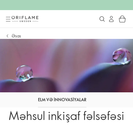
Əsas
ELM VƏ INNOVASIYALAR
Məhsul inkişaf fəlsəfəsi