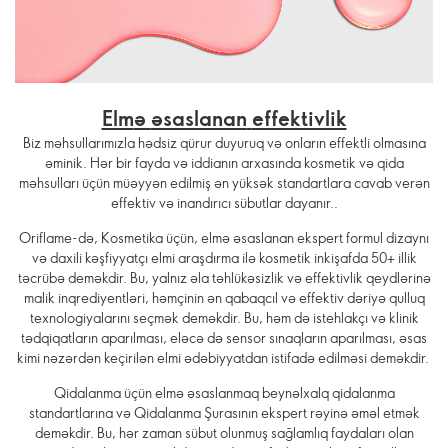
Elm
ə
əsaslanan
effektivlik
Biz məhsullarımızla hədsiz qürur duyuruq və onların effektli olmasına
əminik. Hər bir fayda və iddianın arxasında kosmetik və qida
məhsulları üçün müəyyən edilmiş ən yüksək standartlara cavab verən
effektiv və inandırıcı sübutlar dayanır..
Oriflame-də, Kosmetika üçün, elmə əsaslanan ekspert formul dizaynı
və daxili kəşfiyyatçı elmi araşdırma ilə kosmetik inkişafda 50+ illik
təcrübə deməkdir. Bu, yalnız əla təhlükəsizlik və effektivlik qeydlərinə
malik inqrediyentləri, həmçinin ən qabaqcıl və effektiv dəriyə qulluq
texnologiyalarını seçmək deməkdir. Bu, həm də istehlakçı və klinik
tədqiqatların aparılması, eləcə də sensor sınaqların aparılması, əsas
kimi nəzərdən keçirilən elmi ədəbiyyatdan istifadə edilməsi deməkdir.
Qidalanma üçün elmə əsaslanmaq beynəlxalq qidalanma
standartlarına və Qidalanma Şurasının ekspert rəyinə əməl etmək
deməkdir. Bu, hər zaman sübut olunmuş sağlamlıq faydaları olan