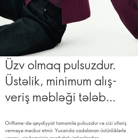
Üzv olmaq pulsuzdur.
Üstəlik, minimum alış-
veriş məbləği tələb
edilmir.
Oriflame-də qeydiyyat tamamilə pulsuzdur və sizi sifariş
verməyə məcbur etmir. Yuxarıda sadalanan üstünlüklərlə
yanaşı, siz həmçinin aşağıdakı imkanlardan