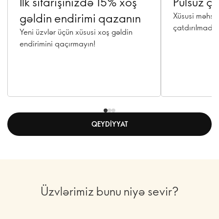
İlk sifarişinizdə 15% xoş
Pulsuz ça
gəldin endirimi qazanın
Xüsusi məhsul
çatdırılmadan
Yeni üzvlər üçün xüsusi xoş gəldin
endirimini qaçırmayın!
QEYDIYYAT
Üzvlərimiz bunu niyə sevir?