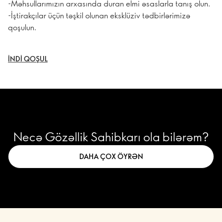
-Məhsullarımızın arxasında duran elmi əsaslarla tanış olun.
-İştirakçılar üçün təşkil olunan eksklüziv tədbirlərimizə
qoşulun.
İNDI QOŞUL
Necə Gözəllik Sahibkarı ola bilərəm?
DAHA ÇOX ÖYRƏN