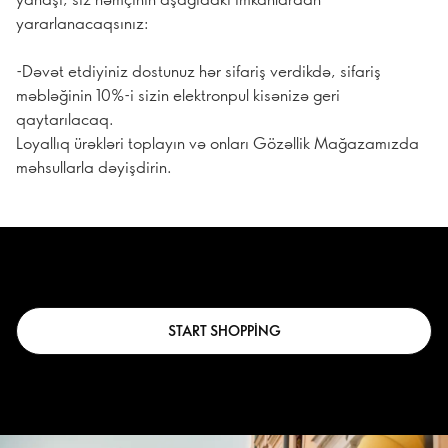
yararlanacaqsınız:
-Dəvət etdiyiniz dostunuz hər sifariş verdikdə, sifariş
məbləğinin 10%-i sizin elektronpul kisənizə geri
qaytarılacaq.
Loyallıq ürəkləri toplayın və onları Gözəllik Mağazamızda
məhsullarla dəyişdirin.
START SHOPPING