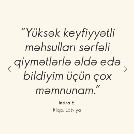
“Yüksək keyfiyyətli
məhsulları sərfəli
qiymətlərlə əldə edə
bildiyim üçün çox
məmnunam.”
Indra E.
Riqa, Latviya