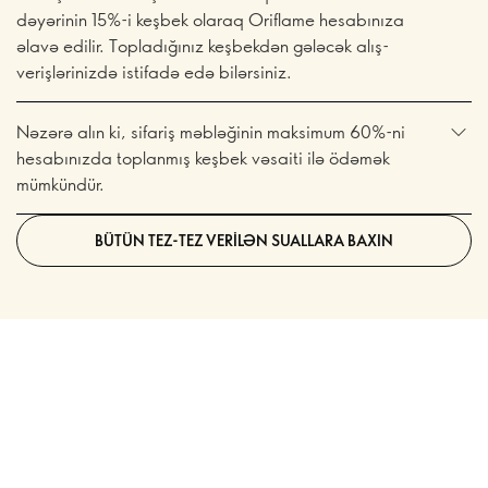
dəyərinin 15%-i keşbek olaraq Oriflame hesabınıza
əlavə edilir. Topladığınız keşbekdən gələcək alış-
verişlərinizdə istifadə edə bilərsiniz.
Nəzərə alın ki, sifariş məbləğinin maksimum 60%-ni
hesabınızda toplanmış keşbek vəsaiti ilə ödəmək
mümkündür.
BÜTÜN TEZ-TEZ VERILƏN SUALLARA BAXIN