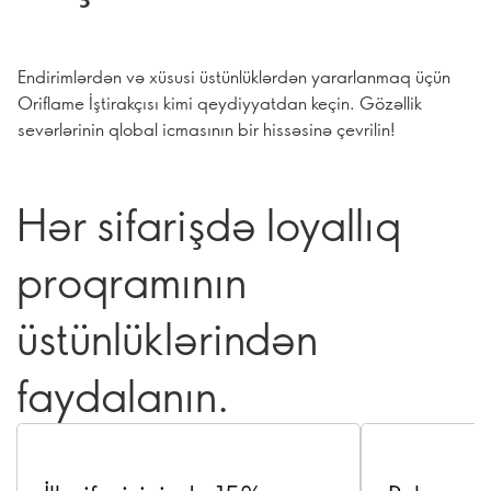
Endirimlərdən və xüsusi üstünlüklərdən yararlanmaq üçün
Oriflame İştirakçısı kimi qeydiyyatdan keçin. Gözəllik
sevərlərinin qlobal icmasının bir hissəsinə çevrilin!
Hər sifarişdə loyallıq
proqramının
üstünlüklərindən
faydalanın.