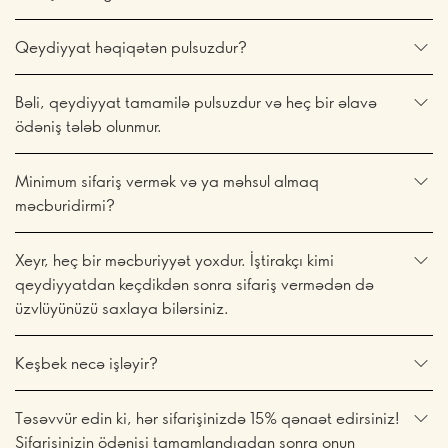
Qeydiyyat həqiqətən pulsuzdur?
Bəli, qeydiyyat tamamilə pulsuzdur və heç bir əlavə
ödəniş tələb olunmur.
Minimum sifariş vermək və ya məhsul almaq
məcburidirmi?
Xeyr, heç bir məcburiyyət yoxdur. İştirakçı kimi
qeydiyyatdan keçdikdən sonra sifariş vermədən də
üzvlüyünüzü saxlaya bilərsiniz.
Keşbek necə işləyir?
Təsəvvür edin ki, hər sifarişinizdə 15% qənaət edirsiniz!
Sifarişinizin ödənişi tamamlandıqdan sonra onun