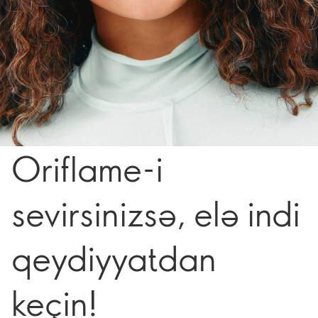
Oriflame-i
sevirsinizsə, elə indi
qeydiyyatdan
keçin!