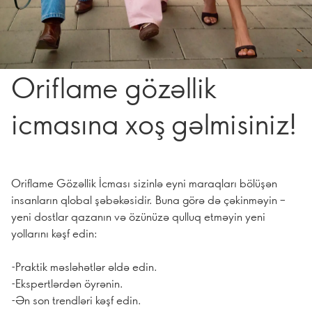
Oriflame gözəllik
icmasına xoş gəlmisiniz!
Oriflame Gözəllik İcması sizinlə eyni maraqları bölüşən
insanların qlobal şəbəkəsidir. Buna görə də çəkinməyin –
yeni dostlar qazanın və özünüzə qulluq etməyin yeni
yollarını kəşf edin:
-Praktik məsləhətlər əldə edin.
-Ekspertlərdən öyrənin.
-Ən son trendləri kəşf edin.