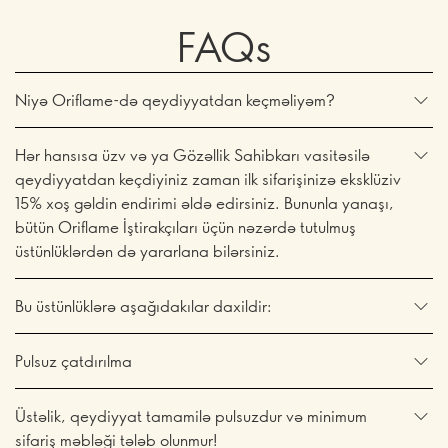
FAQs
Niyə Oriflame-də qeydiyyatdan keçməliyəm?
Hər hansısa üzv və ya Gözəllik Sahibkarı vasitəsilə
qeydiyyatdan keçdiyiniz zaman ilk sifarişinizə eksklüziv
15% xoş gəldin endirimi əldə edirsiniz. Bununla yanaşı,
bütün Oriflame İştirakçıları üçün nəzərdə tutulmuş
üstünlüklərdən də yararlana bilərsiniz.
Bu üstünlüklərə aşağıdakılar daxildir:
Pulsuz çatdırılma
Üstəlik, qeydiyyat tamamilə pulsuzdur və minimum
sifariş məbləği tələb olunmur!