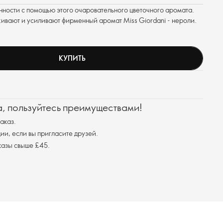
нности с помощью этого очаровательного цветочного аромата.
ивают и усиливают фирменный аромат Miss Giordani - нероли.
КУПИТЬ
а, пользуйтесь преимуществами!
аказ.
ции, если вы пригласите друзей.
казы свыше £45.