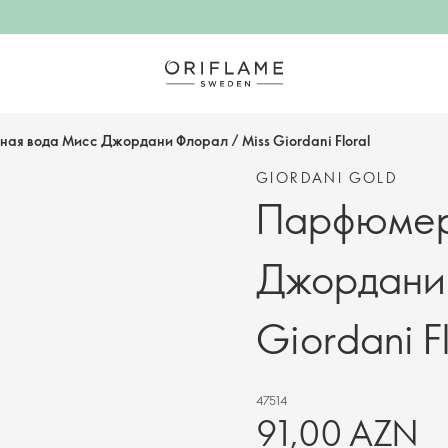
я вода Мисс Джордани Флорал / Miss Giordani Floral
GIORDANI GOLD
Парфюмер
Джордани 
Giordani F
47514
91,00 AZN