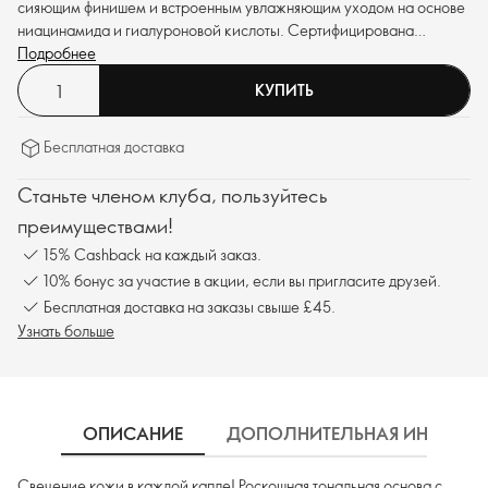
сияющим финишем и встроенным увлажняющим уходом на основе
ниацинамида и гиалуроновой кислоты. Сертифицирована
Веганским Сообществом™. SPF 25.
Подробнее
КУПИТЬ
Бесплатная доставка
Станьте членом клуба, пользуйтесь
преимуществами!
15% Cashback на каждый заказ.
10% бонус за участие в акции, если вы пригласите друзей.
Бесплатная доставка на заказы свыше £45.
Узнать больше
ОПИСАНИЕ
ДОПОЛНИТЕЛЬНАЯ ИНФОРМ
Свечение кожи в каждой капле! Роскошная тональная основа с