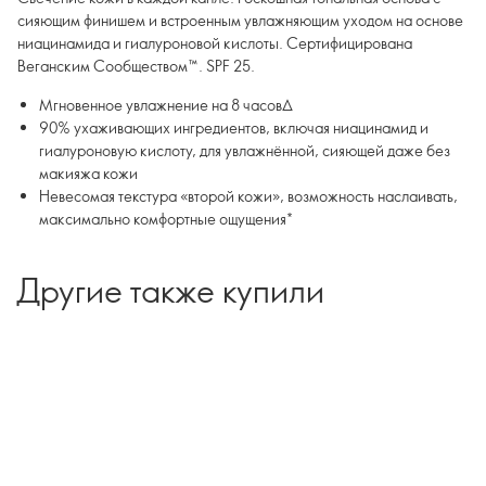
сияющим финишем и встроенным увлажняющим уходом на основе
ниацинамида и гиалуроновой кислоты. Сертифицирована
Веганским Сообществом™. SPF 25.
Мгновенное увлажнение на 8 часов∆
90% ухаживающих ингредиентов, включая ниацинамид и
гиалуроновую кислоту, для увлажнённой, сияющей даже без
макияжа кожи
Невесомая текстура «второй кожи», возможность наслаивать,
макcимально комфортные ощущения*
∆По результатам клинических тестов
Другие также купили
*По результатам потребительского тестирования