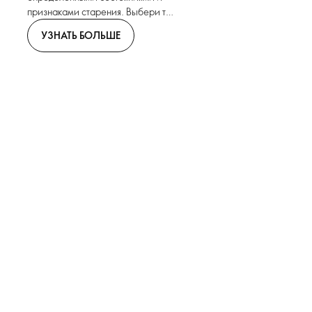
признаками старения. Выбери то,
что подходит твоей коже, и будь
УЗНАТЬ БОЛЬШЕ
уверена в результате, ведь каждая
серия имеет клинически
доказанный эффект.