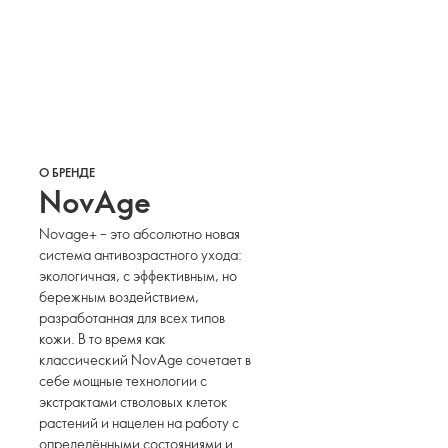
О БРЕНДЕ
NovAge
Novage+ – это абсолютно новая
система антивозрастного ухода:
экологичная, с эффективным, но
бережным воздействием,
разработанная для всех типов
кожи. В то время как
классический NovAge сочетает в
себе мощные технологии с
экстрактами стволовых клеток
растений и нацелен на работу с
определёнными состояниями и