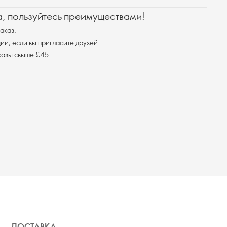
а, пользуйтесь преимуществами!
аказ.
ции, если вы пригласите друзей.
казы свыше £45.
ДОСТАВКА