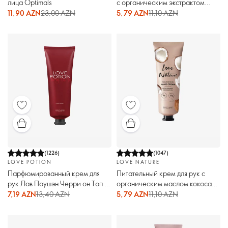
лица Optimals
с органическим экстрактом
маракуйи Love Nature
11,90 AZN
23,00 AZN
5,79 AZN
11,10 AZN
(
1226
)
(
1047
)
LOVE POTION
LOVE NATURE
Парфюмированный крем для
Питательный крем для рук с
рук Лав Поушэн Черри он Топ /
органическим маслом кокоса
Love Potion Cherry on Top
Love Nature
7,19 AZN
13,40 AZN
5,79 AZN
11,10 AZN