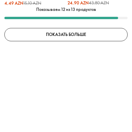
/ Essense & Co.
24,90 AZN
43,80 AZN
4,49 AZN
15,10 AZN
Показываем 12 из 13 продуктов
ПОКАЗАТЬ БОЛЬШЕ