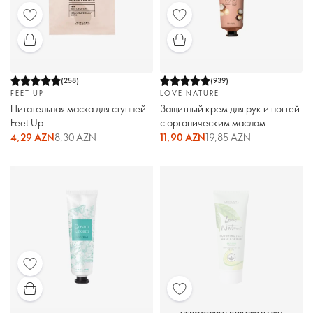
(
258
)
(
939
)
FEET UP
LOVE NATURE
Питательная маска для ступней
Защитный крем для рук и ногтей
Feet Up
с органическим маслом
макадамии Love Nature.
4,29 AZN
8,30 AZN
11,90 AZN
19,85 AZN
Большой объём