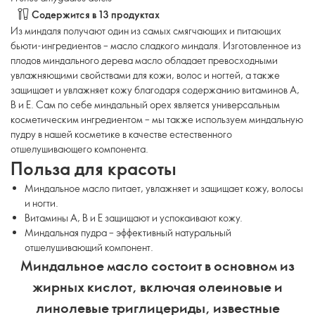
Содержится в 13 продуктах
Из миндаля получают один из самых смягчающих и питающих
бьюти-ингредиентов – масло сладкого миндаля. Изготовленное из
плодов миндального дерева масло обладает превосходными
увлажняющими свойствами для кожи, волос и ногтей, а также
защищает и увлажняет кожу благодаря содержанию витаминов А,
В и Е. Сам по себе миндальный орех является универсальным
косметическим ингредиентом – мы также используем миндальную
пудру в нашей косметике в качестве естественного
отшелушивающего компонента.
Польза для красоты
Миндальное масло питает, увлажняет и защищает кожу, волосы
и ногти.
Витамины А, В и Е защищают и успокаивают кожу.
Миндальная пудра – эффективный натуральный
отшелушивающий компонент.
Миндальное масло состоит в основном из
жирных кислот, включая олеиновые и
линолевые триглицериды, известные