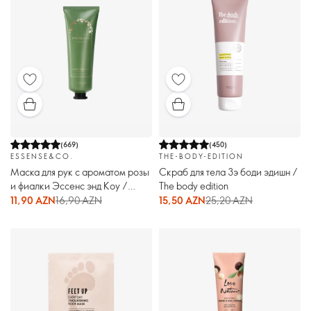
(
669
)
(
450
)
ESSENSE&CO.
THE-BODY-EDITION
Маска для рук с ароматом розы
Скраб для тела Зэ боди эдишн /
и фиалки Эссенс энд Коу /
The body edition
Essense & Co.
11,90 AZN
16,90 AZN
15,50 AZN
25,20 AZN