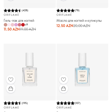
(
428
)
(
78
)
ORIFLAME
ORIFLAME
Гель-лак для ногтей
Масло для ногтей и кутикулы
+
9
12,50 AZN
20,00 AZN
11,50 AZN
19,00 AZN
(
195
)
(
107
)
ORIFLAME
ORIFLAME