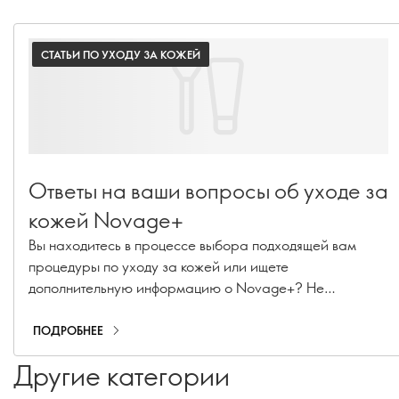
СТАТЬИ ПО УХОДУ ЗА КОЖЕЙ
Ответы на ваши вопросы об уходе за
кожей Novage+
Вы находитесь в процессе выбора подходящей вам
процедуры по уходу за кожей или ищете
дополнительную информацию о Novage+? Не
останавливайтесь на достигнутом! Наш старший
менеджер по внедрению маршрутов красоты и эксперт
ПОДРОБНЕЕ
по уходу за кожей премиум-класса Каролина
Другие категории
Шарпантье ответила на ваши самые актуальные
вопросы о Novage+!