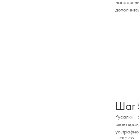
направлени
дополните
Шаг 
Русалки - 
свою косм
ультрафио
с SPF 50 и