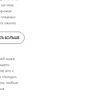
 на наш
ирокое
 пляжных
ота ожила
ТЬ БОЛЬШЕ
шей коже
ющего
те его с
а глазури.
жать любые
ния