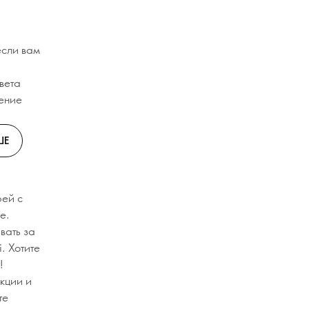
если вам
цвета
щение
ШЕ
рей с
е.
вать за
. Хотите
!
екции и
те