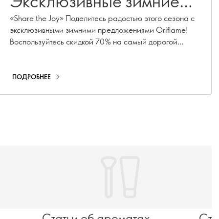
Эксклюзивные зимние
предложения
«Share the Joy» Поделитесь радостью этого сезона с
эксклюзивными зимними предложениями Oriflame!
Воспользуйтесь скидкой 70% на самый дорогой
продукт, бесплатной доставкой и сюрпризами для
новичков.
ПОДРОБНЕЕ
Статьи об ароматах
Ста