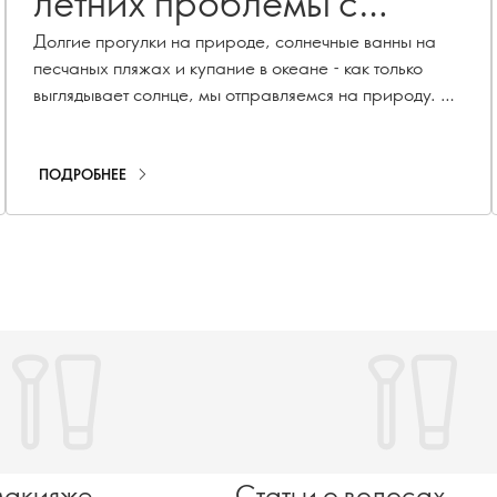
летних проблемы с
кожей, которые вы
Долгие прогулки на природе, солнечные ванны на
песчаных пляжах и купание в океане - как только
можете предотвратить
выглядывает солнце, мы отправляемся на природу. Но
знаете ли вы, что лето может негативно сказаться на
состоянии вашей кожи? Здесь мы перечислим 4
распространенные летние проблемы с кожей и
ПОДРОБНЕЕ
расскажем, как решить каждую из них.
макияже
Статьи о волосах