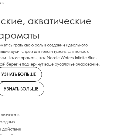
ля
ские, акватические
ароматы
ет сыграть свою роль в создании идеального
щие духи, спреи для тела и туманы для волос с
и. Такие ароматы, как Nordic Waters Infinite Blue,
кой берег и подчеркнут ваше русалочье очарование.
УЗНАТЬ БОЛЬШЕ
УЗНАТЬ БОЛЬШЕ
ключите в
вредных
 действия
ыбирайте