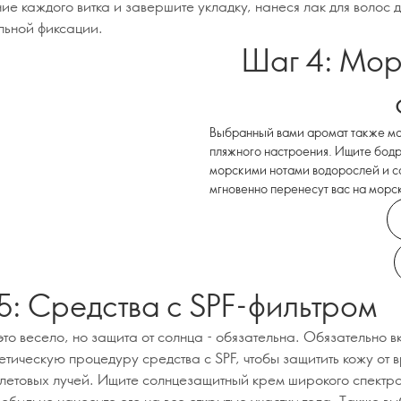
е каждого витка и завершите укладку, нанеся лак для волос д
льной фиксации.
Шаг 4: Мор
Выбранный вами аромат также мож
пляжного настроения. Ищите бодря
морскими нотами водорослей и сол
мгновенно перенесут вас на морс
5: Средства с SPF-фильтром
это весело, но защита от солнца - обязательна. Обязательно в
етическую процедуру средства с SPF, чтобы защитить кожу от 
летовых лучей. Ищите солнцезащитный крем широкого спектра
 обильно наносите его на все открытые участки тела. Также в