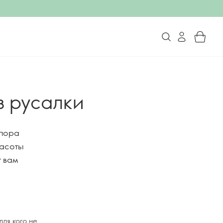
з русалки
 пора
расоты
т вам
для кого не