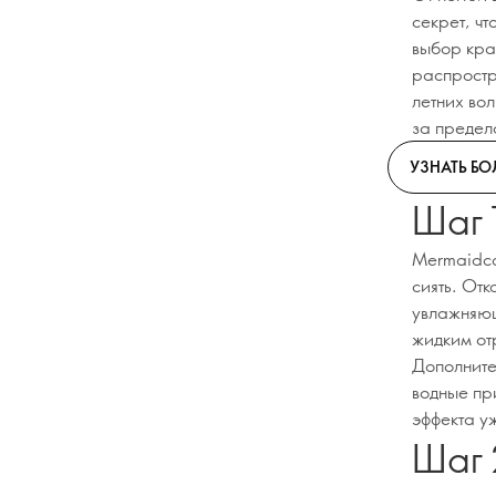
секрет, ч
выбор кра
распростр
летних во
за предел
УЗНАТЬ Б
Шаг 
Mermaidcor
сиять. Отк
увлажняющ
жидким отр
Дополните
водные пр
эффекта у
Шаг 