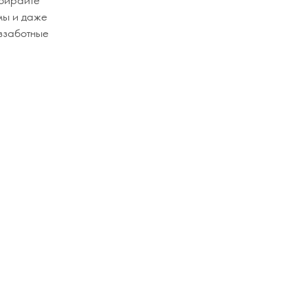
мы и даже
еззаботные