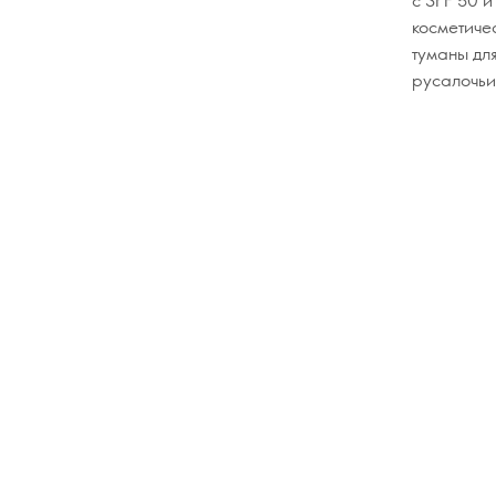
косметиче
туманы для
русалочьи