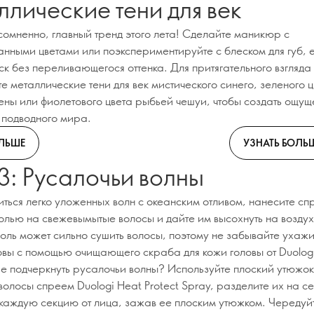
ллические тени для век
есомненно, главный тренд этого лета! Сделайте маникюр с
нными цветами или поэкспериментируйте с блеском для губ, 
ск без переливающегося оттенка. Для притягательного взгляда
е металлические тени для век мистического синего, зеленого 
ены или фиолетового цвета рыбьей чешуи, чтобы создать ощу
 подводного мира.
ОЛЬШЕ
УЗНАТЬ БОЛЬ
3: Русалочьи волны
иться легко уложенных волн с океанским отливом, нанесите сп
олью на свежевымытые волосы и дайте им высохнуть на воздух
оль может сильно сушить волосы, поэтому не забывайте ухажи
овы с помощью очищающего скраба для кожи головы от Duologi
е подчеркнуть русалочьи волны? Используйте плоский утюжок
олосы спреем Duologi Heat Protect Spray, разделите их на с
 каждую секцию от лица, зажав ее плоским утюжком. Чередуй