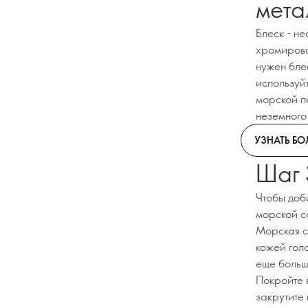
мета
Блеск - н
хромирова
нужен бле
используйт
морской п
неземного
УЗНАТЬ Б
Шаг 
Чтобы доб
морской с
Морская с
кожей гол
еще больш
Покройте в
закрутите