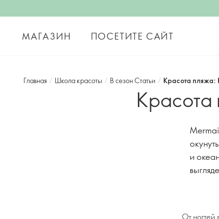
МАГАЗИН
ПОСЕТИТЕ САЙТ
Главная
/
Школа красоты
/
В сезон Статьи
/
Красота пляжа: 
Красота 
Mermai
окунут
и океа
выгляде
От ногтей 