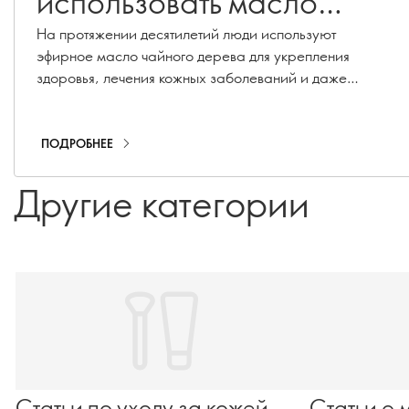
использовать масло
чайного дерева
На протяжении десятилетий люди используют
эфирное масло чайного дерева для укрепления
здоровья, лечения кожных заболеваний и даже
неприятного запаха изо рта. Читайте дальше, чтобы
узнать, как заставить это великолепное растение
работать на вас так, как вы даже не ожидали!
ПОДРОБНЕЕ
Другие категории
Статьи по уходу за кожей
Статьи о 