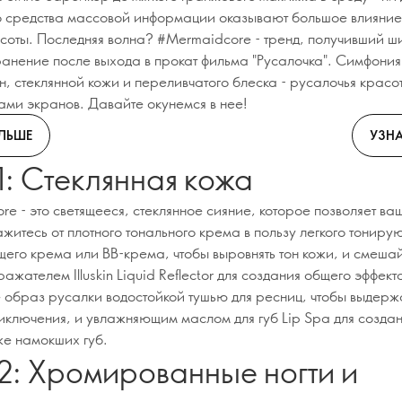
то средства массовой информации оказывают большое влияние
соты. Последняя волна? #Mermaidcore - тренд, получивший ш
анение после выхода в прокат фильма "Русалочка". Симфония
лн, стеклянной кожи и переливчатого блеска - русалочья крас
ами экранов. Давайте окунемся в нее!
ОЛЬШЕ
УЗНА
1: Стеклянная кожа
e - это светящееся, стеклянное сияние, которое позволяет ва
ажитесь от плотного тонального крема в пользу легкого тониру
его крема или BB-крема, чтобы выровнять тон кожи, и смешай
ажателем Illuskin Liquid Reflector для создания общего эффект
 образ русалки водостойкой тушью для ресниц, чтобы выдер
иключения, и увлажняющим маслом для губ Lip Spa для созда
же намокших губ.
2: Хромированные ногти и