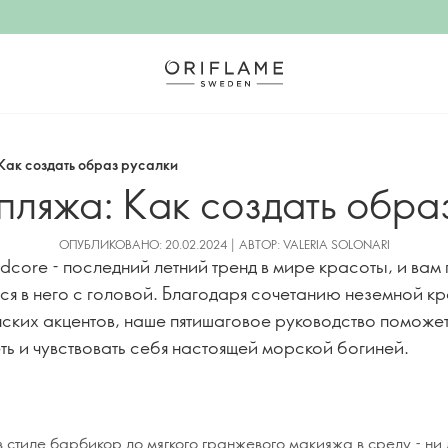
Как создать образ русалки
пляжа: Как создать обра
ОПУБЛИКОВАНО: 20.02.2024 | АВТОР: VALERIA SOLONARI
dcore - последний летний тренд в мире красоты, и вам
ься в него с головой. Благодаря сочетанию неземной к
нских акцентов, наше пятишаговое руководство поможе
ть и чувствовать себя настоящей морской богиней.
в стиле барбикор до мягкого гранжевого макияжа в среду - ни 