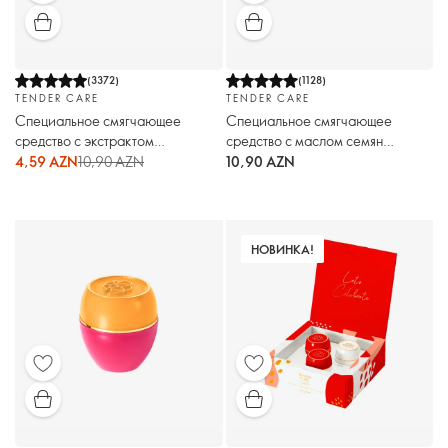
(
3372
)
(
1128
)
TENDER CARE
TENDER CARE
Специальное смягчающее
Специальное смягчающее
средство с экстрактом
средство с маслом семян
мандарина
арбуза. Праздничный выпуск
4,59 AZN
10,90 AZN
10,90 AZN
НОВИНКА!