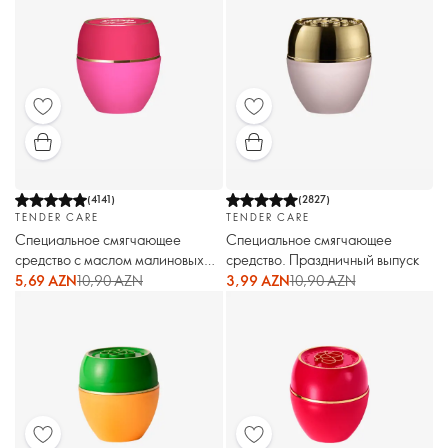
(
4141
)
(
2827
)
TENDER CARE
TENDER CARE
Специальное смягчающее
Специальное смягчающее
средство с маслом малиновых
средство. Праздничный выпуск
семян
5,69 AZN
10,90 AZN
3,99 AZN
10,90 AZN