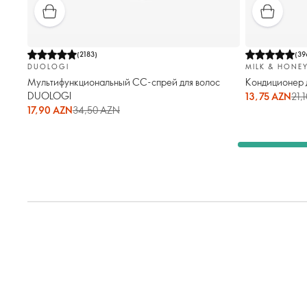
(
2183
)
(
39
DUOLOGI
MILK & HONE
Мультифункциональный СС-спрей для волос
Кондиционер д
DUOLOGI
13,75 AZN
21,
17,90 AZN
34,50 AZN