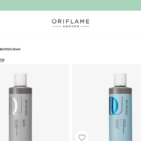
 волосами
ТР