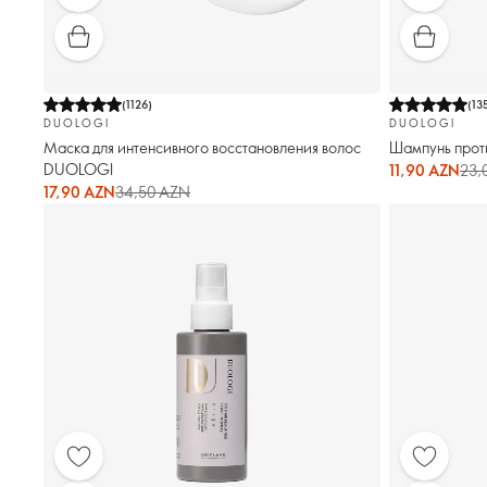
(
1126
)
(
13
DUOLOGI
DUOLOGI
Маска для интенсивного восстановления волос
Шампунь прот
DUOLOGI
11,90 AZN
23,
17,90 AZN
34,50 AZN