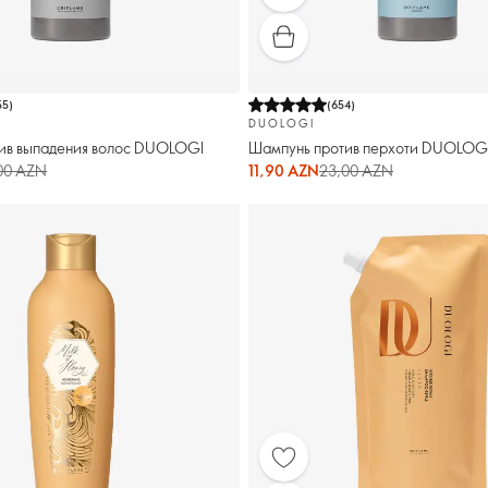
55
)
(
654
)
DUOLOGI
ив выпадения волос DUOLOGI
Шампунь против перхоти DUOLOG
00 AZN
11,90 AZN
23,00 AZN