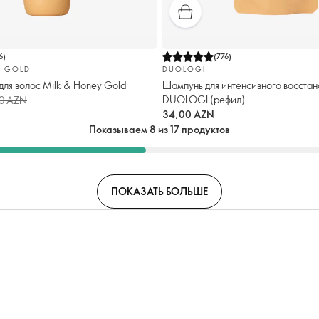
6
)
(
776
)
Y GOLD
DUOLOGI
ля волос Milk & Honey Gold
Шампунь для интенсивного восстан
DUOLOGI (рефил)
10 AZN
34,00 AZN
Показываем 8 из 17 продуктов
ПОКАЗАТЬ БОЛЬШЕ