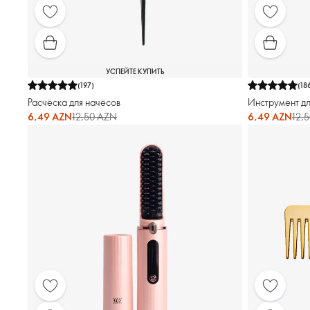
УСПЕЙТЕ КУПИТЬ
(
197
)
(
18
Расчёска для начёсов
Инструмент дл
6,49 AZN
12,50 AZN
6,49 AZN
12,