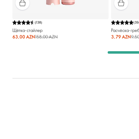
(
138
)
(
35
Щётка-стайлер
Расчёска-гре
63,00 AZN
158,00 AZN
3,79 AZN
9,5