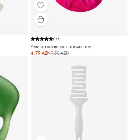
(
146
)
Резинка для волос с кармашком
4,79 AZN
9,50 AZN