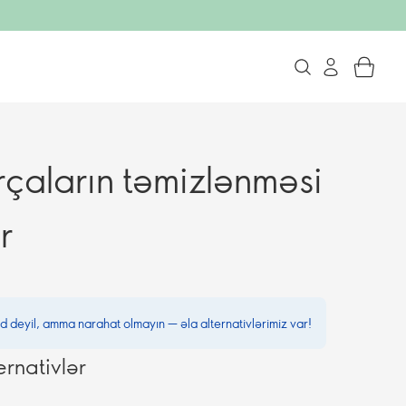
rçaların təmizlənməsi
r
d deyil, amma narahat olmayın — əla alternativlərimiz var!
ernativlər