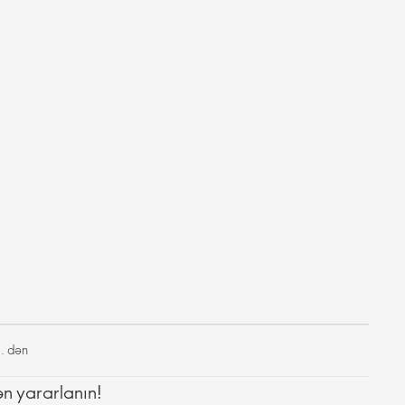
. dən
ən yararlanın!