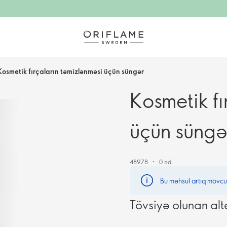
Kosmetik fırçaların təmizlənməsi üçün süngər
Kosmetik fı
üçün süngə
48978
0 əd.
Bu məhsul artıq mövcu
Tövsiyə olunan alt