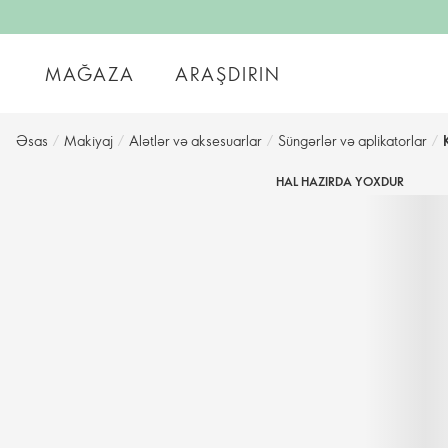
MAĞAZA
ARAŞDIRIN
Əsas
/
Makiyaj
/
Alətlər və aksesuarlar
/
Süngərlər və aplikatorlar
/
HAL HAZIRDA YOXDUR