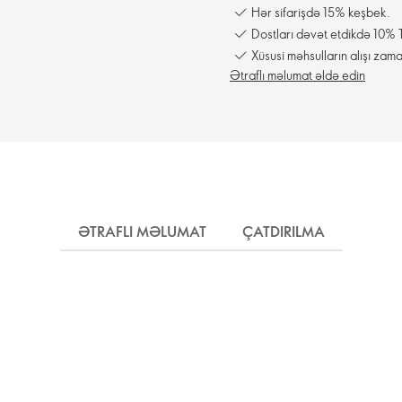
Hər sifarişdə 15% keşbek.
Dostları dəvət etdikdə 10% T
Xüsusi məhsulların alışı zama
Ətraflı məlumat əldə edin
ƏTRAFLI MƏLUMAT
ÇATDIRILMA