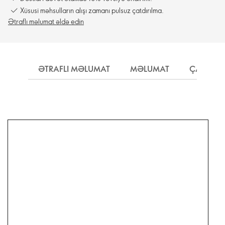
Xüsusi məhsulların alışı zamanı pulsuz çatdırılma.
Ətraflı məlumat əldə edin
ƏTRAFLI MƏLUMAT
MƏLUMAT
ÇATDIRI