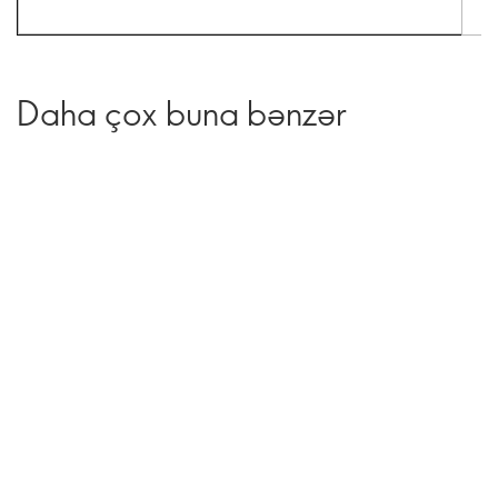
Daha çox buna bənzər