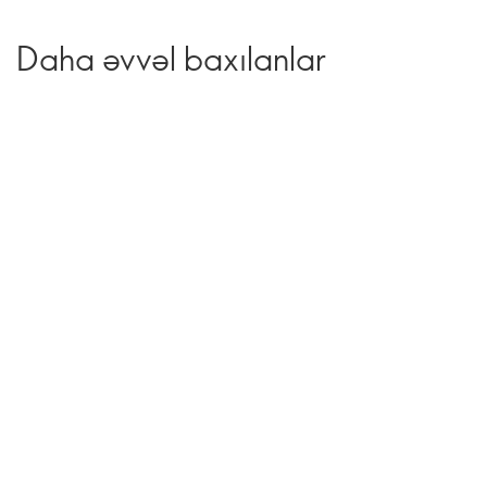
Daha əvvəl baxılanlar