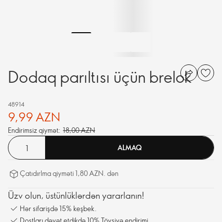
Dodaq parıltısı üçün brelok
48914
9,99 AZN
Endirimsiz qiymət:
18,00 AZN
ALMAQ
Çatıdırlma qiyməti 1,80 AZN. dən
Üzv olun, üstünlüklərdən yararlanın!
Hər sifarişdə 15% keşbek.
Dostları dəvət etdikdə 10% Tövsiyə endirimi.